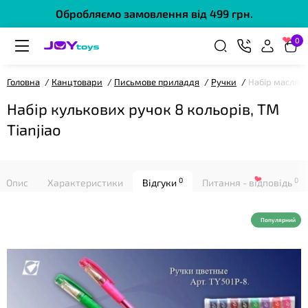
Обробляємо замовлення від 499 грн.
0
❤
Головна
Канцтовари
Письмове приладдя
Ручки
Набір масляни
Набір кулькових ручок 8 кольорів, ТМ
Tianjiao
0
0
Опис
Характеристики
Відгуки
Питання - відповідь
❤
Популярний