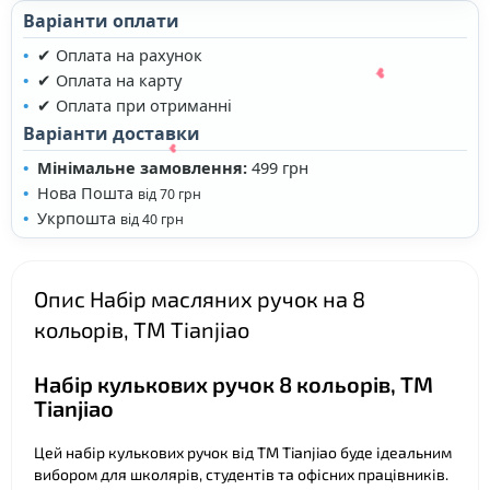
Варіанти оплати
✔ Оплата на рахунок
✔ Оплата на карту
✔ Оплата при отриманні
Варіанти доставки
Мінімальне замовлення:
499 грн
Нова Пошта
від 70 грн
Укрпошта
від 40 грн
Опис Набір масляних ручок на 8
❤
❤
кольорів, ТМ Tianjiao
❤
Набір кулькових ручок 8 кольорів, ТМ
❤
Tianjiao
Цей набір кулькових ручок від ТМ Tianjiao буде ідеальним
вибором для школярів, студентів та офісних працівників.