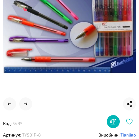
❤
❤
Код:
5435
Артикул:
TY501P-8
Виробник:
Tianjiao