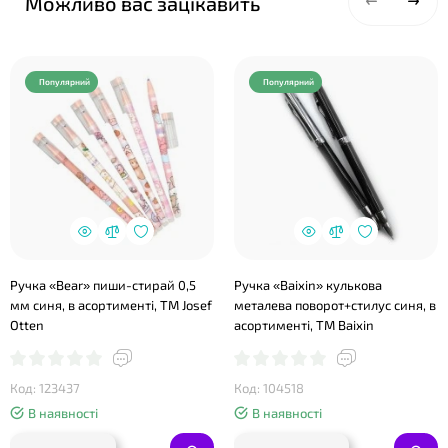
Можливо вас зацікавить
Популярний
Популярний
Ручка «Bear» пиши-стирай 0,5
Ручка «Baixin» кулькова
мм синя, в асортименті, ТМ Josef
металева поворот+стилус синя, в
Otten
асортименті, TM Baixin
Код: 123437
Код: 104518
В наявності
В наявності