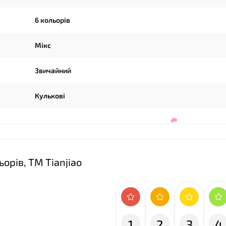
6 кольорів
Мікс
Звичайний
Кулькові
орів, ТМ Tianjiao
1
2
3
4