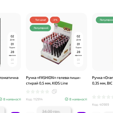
Топ ціна!
-3 %
Популярн
Популярний
0
2
0
2
Днів
Днів
0
1
0
1
Годин
Годин
2
8
2
8
хвилин
хвилин
0
0
0
0
сек
сек
втоматична
Ручка «FASHION» гелева пиши-
Ручка «Ora
стирай 0,5 мм, KIDS Line
0,35 мм, BIC
В наявності
Код: 112914
В наявності
Код: 40989
34.00 грн.