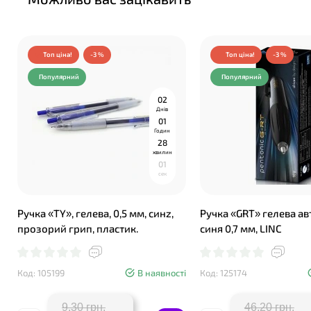
Топ ціна!
-3 %
Топ ціна!
-3 %
❤
Популярний
Популярний
0
2
Днів
0
1
Годин
2
8
хвилин
0
0
сек
Ручка «TY», гелева, 0,5 мм, синz,
Ручка «GRT» гелева а
прозорий грип, пластик.
синя 0,7 мм, LINC
Код: 105199
В наявності
Код: 125174
9.30 грн.
46.20 грн.