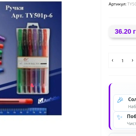
Артикул:
TY5
36.20 
❤
🎉
Со
Наб
✨
Поб
Чист