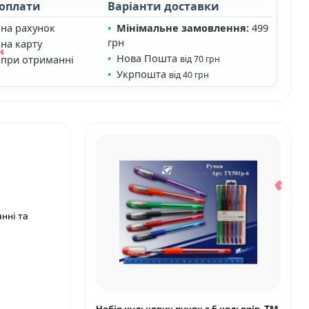
 оплати
Варіанти доставки
 на рахунок
Мінімальне замовлення:
499
❤
грн
на карту
Нова Пошта
 при отриманні
від 70 грн
Укрпошта
від 40 грн
анні та
Набір кулькових ручок з 6 кольорів, ТМ