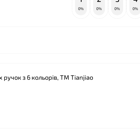
0%
0%
0%
0%
❤
 ручок з 6 кольорів, ТМ Tianjiao