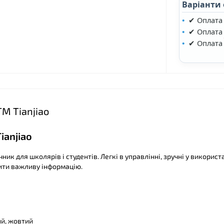
Варіанти
✔ Оплата
✔ Оплата 
✔ Оплата
❤
ТМ Tianjiao
ianjiao
ник для школярів і студентів. Легкі в управлінні, зручні у використ
ити важливу інформацію.
ий, жовтий