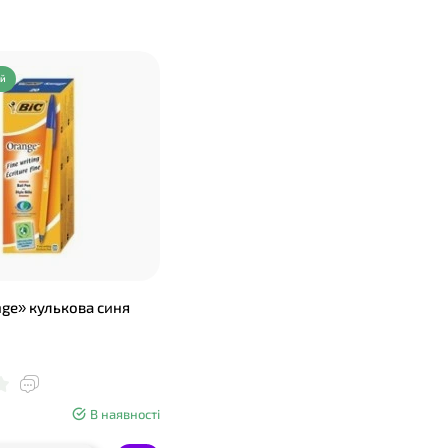
ий
nge» кулькова синя
В наявності