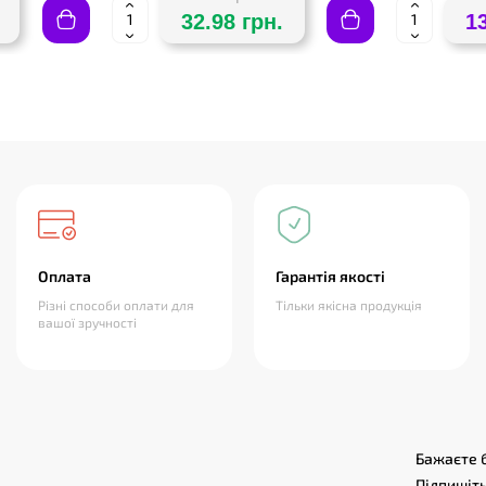
32.98 грн.
1
Оплата
Гарантія якості
Різні способи оплати для
Тільки якісна продукція
вашої зручності
Бажаєте б
Підпишіть