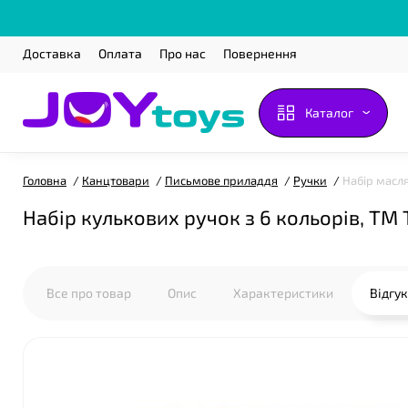
Доставка
Оплата
Про нас
Повернення
Каталог
Головна
Канцтовари
Письмове приладдя
Ручки
Набір масля
Набір кулькових ручок з 6 кольорів, ТМ T
Все про товар
Опис
Характеристики
Відгу