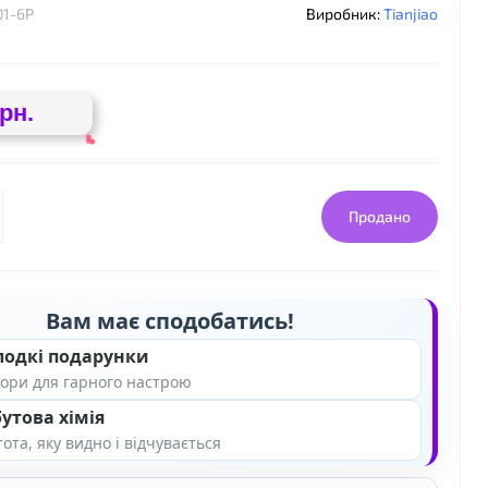
01-6P
Виробник:
Tianjiao
грн.
Продано
❤
Вам має сподобатись!
лодкі подарунки
ори для гарного настрою
утова хімія
ота, яку видно і відчувається