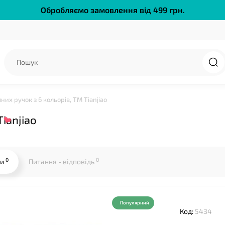
Обробляємо замовлення від 499 грн.
❤
них ручок з 6 кольорів, ТМ Tianjiao
ianjiao
0
0
ки
Питання - відповідь
Популярний
Код:
5434