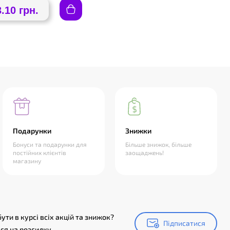
3.10 грн.
Подарунки
Знижки
Бонуси та подарунки для
Більше знижок, більше
постійних клієнтів
заощаджень!
магазину
ути в курсі всіх акцій та знижок?
Підписатися
Підписатися
ся на розсилку