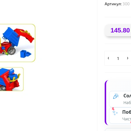
Артикул:
300
❤
145.80
🎉
Со
Наб
✨
Поб
Чист