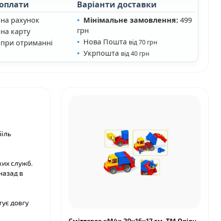
 оплати
Варіанти доставки
 на рахунок
Мінімальне замовлення:
499
грн
на карту
Нова Пошта
 при отриманні
від 70 грн
Укрпошта
від 40 грн
❤
біль
ких служб.
назад в
тує довгу
Сміттєвоз «М4» 29х16х17 см, ТМ Оріон