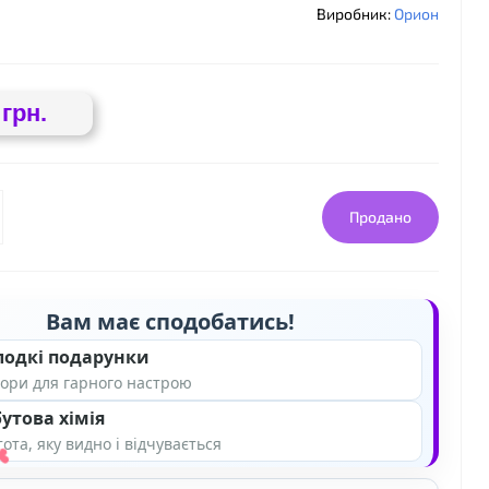
Виробник:
Орион
 грн.
❤
Продано
Вам має сподобатись!
лодкі подарунки
ори для гарного настрою
утова хімія
ота, яку видно і відчувається