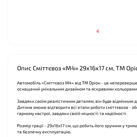
❤
Опис Сміттєвоз «М4» 29х16х17 см, ТМ Орі
Автомобіль «Сміттєвоз М4» від ТМ Оріон - це непереверше
оснащений унікальним дизайном та яскравими кольорами,
Завдяки своїм реалістичним деталям, він буде відмінним д
Дитина зможе відтворити всі етапи роботи сміттєвоза - зби
гарному настрої, завдяки своїй міцності та надійності.
Розмір грації - 29х16х17 см, що робить його зручним у три
та безпечну експлуатацію.