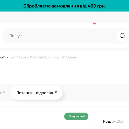
Обробляємо замовлення від 499 грн.
орт
Сміттєвоз «М4» 29х16х17 см, ТМ Оріон
0
0
ки
Питання - відповідь
Популярний
Код:
54200