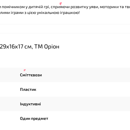
помічником у дитячій грі, сприяючи розвитку уяви, моторики та тв
лими іграми з цією унікальною іграшкою!
29х16х17 см, ТМ Оріон
❤
Сміттєвози
Пластик
Індуктивні
Один предмет
❤