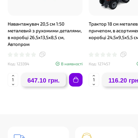
Навантажувач 20,5 см 1:50
Трактор 18 см металев
металевий з рухомими деталями,
причепом, в асортимен
в коробці 26,5х13,5х8,5 см,
коробці 24,5х9,5х5,5 с
Автопром
Код: 123394
В наявності
Код: 127457
647.10 грн.
116.20 грн