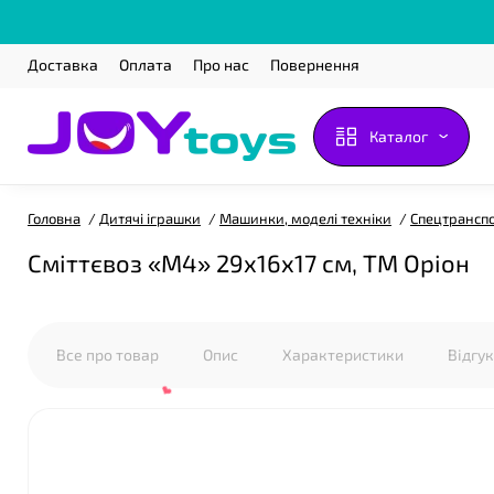
Доставка
Оплата
Про нас
Повернення
Каталог
Головна
Дитячі іграшки
Машинки, моделі техніки
Спецтрансп
Сміттєвоз «М4» 29х16х17 см, ТМ Оріон
Все про товар
Опис
Характеристики
Відгу