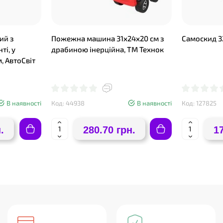
ий з
Пожежна машина 31х24х20 см з
Самоскид 3
ті, у
драбиною інерційна, ТМ Технок
м, АвтоСвіт
В наявності
Код: 44938
В наявності
Код: 127825
.
280.70 грн.
1