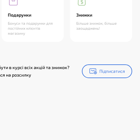
Подарунки
Знижки
Бонуси та подарунки для
Більше знижок, більше
постійних клієнтів
заощаджень!
магазину
ути в курсі всіх акцій та знижок?
Підписатися
Підписатися
ся на розсилку