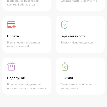
Відправимо ваш товар
Служба підтримки клієнтів
сьогодні або завтра
Оплата
Гарантія якості
Різні способи оплати для
Тільки якісна продукція
вашої зручності
Подарунки
Знижки
Бонуси та подарунки для
Більше знижок, більше
постійних клієнтів магазину
заощаджень!