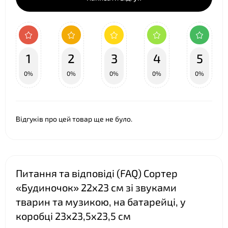
❤
❤
❤
1
2
3
4
5
0%
0%
0%
0%
0%
Відгуків про цей товар ще не було.
Питання та відповіді (FAQ) Сортер
«Будиночок» 22х23 см зі звуками
тварин та музикою, на батарейці, у
коробці 23х23,5х23,5 см