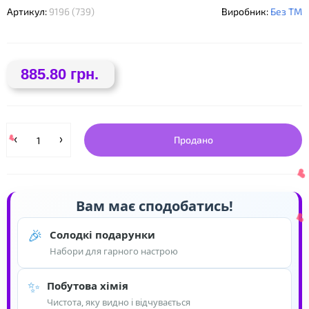
❤
Артикул:
9196 (739)
Виробник:
Без ТМ
885.80 грн.
Продано
❤
Вам має сподобатись!
🎉
Солодкі подарунки
Набори для гарного настрою
❤
✨
Побутова хімія
Чистота, яку видно і відчувається