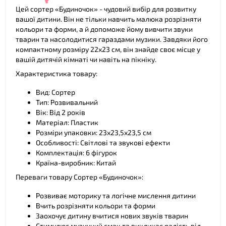
Цей сортер «Будиночок» - чудовий вибір для розвитку
вашої дитини. Він не тільки навчить малюка розрізняти
кольори та форми, а й допоможе йому вивчити звуки
тварин та насолодитися гараздами музики. Завдяки його
компактному розміру 22х23 см, він знайде своє місце у
вашій дитячій кімнаті чи навіть на пікніку.
Характеристика товару:
Вид: Сортер
Тип: Розвивальний
Вік: Від 2 років
❤
Матеріал: Пластик
Розміри упаковки: 23х23,5х23,5 см
Особливості: Світлові та звукові ефекти
Комплектація: 6 фігурок
Країна-виробник: Китай
Переваги товару Сортер «Будиночок»:
Розвиває моторику та логічне мислення дитини
Вчить розрізняти кольори та форми
Заохочує дитину вчитися нових звуків тварин
Стимулює музичний смак та викликає радість від