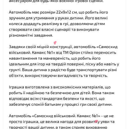
аксесуаром для будь-якої воєнної ігрової сценки.
Автомобіль має розміри 22х9х12 см, що робить його
зручним для утримання у руках дитини. Його великі
колеса додадуть реалізму в грі, дозволяючи дітям
створювати свої власні сценарії та виконувати
різноманітні завдання.
Завдяки своїй міцній конструкції, автомобіль «Самоскид
військовий. Камакс №1» від ТМ Оріон стійко переносить
навантаження та маневреність, що робить його
ідеальним для ігор на твердій поверхні, піску або навіть у
грунті. Ваша дитина з радістю буде транспортувати різні
об'єкти, використовуючи вигадливість та творчість.
Іграшка виготовлена з високоякісних матеріалів, що
робить її надійною та безпечною для дітей. Вона також
відповідає всім стандартам безпеки та якості, що
забезпечує спокій батькам у процесі гри своєї дитини.
❤
Автомобіль «Самоскид військовий. Камакс №1» - це не
просто іграшка, це велика нагода для розвитку уяви та
творчості вашої дитини, а також сприяє вихованню