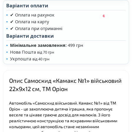
Варіанти оплати
✔ Оплата на рахунок
✔ Оплата на карту
✔ Оплата при отриманні
Варіанти доставки
❤
Мінімальне замовлення:
499 грн
❤
Нова Пошта
від 70 грн
Укрпошта
від 40 грн
Опис Самоскид «Камакс №1» військовий
❤
22х9х12 см, ТМ Оріон
Автомобіль «Самоскид військовий. Камакс №1» від ТМ
Оріон - це захоплююча дитяча іграшка, яка пропонує
веселе та цікаве граюче досвід для малюків. З його
реалістичною конструкцією та яскравими військовими
кольорами, цей автомобіль стане незамінним