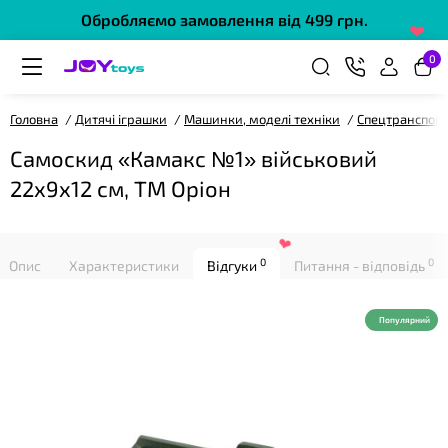
Обробляємо замовлення від 499 грн.
❤
0
Головна
Дитячі іграшки
Машинки, моделі техніки
Спецтранспор
Самоскид «Камакс №1» військовий
22х9х12 см, ТМ Оріон
0
0
Опис
Характеристики
Відгуки
Питання - відповідь
❤
Популярний