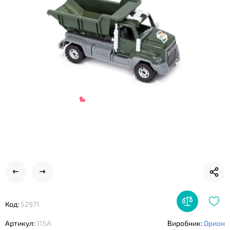
❤
Код:
52971
Артикул:
115А
Виробник:
Орион