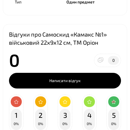
Тип
Один предмет
❤
Відгуки про Самоскид «Камакс №1»
військовий 22х9х12 см, ТМ Оріон
0
0
Написати відгук
1
2
3
4
5
0%
0%
0%
0%
0%