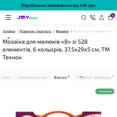
Обробляємо замовлення від 499 грн.
0
❤
Головна
Розвиток і творчість
Мозаіка
Мозаїка для малюків «8» зі 
Мозаїка для малюків «8» зі 528
елементів, 6 кольорів, 37,5х29х5 см, ТМ
Технок
0
0
Опис
Характеристики
Відгуки
Питання - відповідь
Популярний
❤