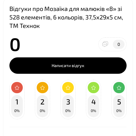
Відгуки про Мозаїка для малюків «8» зі
528 елементів, 6 кольорів, 37,5х29х5 см,
ТМ Технок
0
0
Написати відгук
1
2
3
4
5
0%
0%
0%
0%
0%