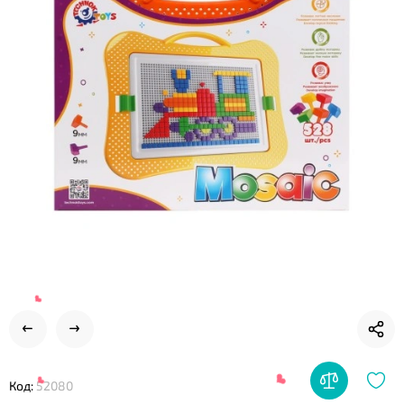
❤
Код:
52080