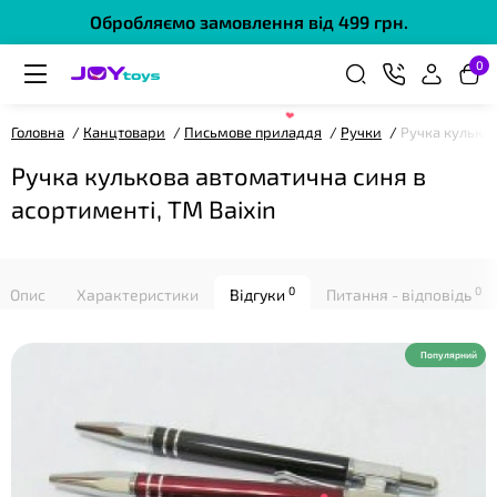
Обробляємо замовлення від 499 грн.
0
Головна
Канцтовари
Письмове приладдя
Ручки
Ручка кульков
❤
Ручка кулькова автоматична синя в
асортименті, ТМ Baixin
0
0
Опис
Характеристики
Відгуки
Питання - відповідь
❤
Популярний