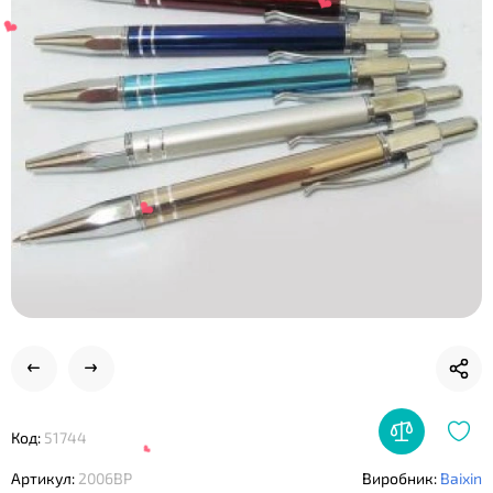
❤
❤
❤
Код:
51744
Артикул:
2006BP
Виробник:
Baixin