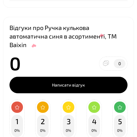
Відгуки про Ручка кулькова
автоматична синя в асортименті, ТМ
❤
Baixin
0
0
Написати відгук
1
2
3
4
5
0%
0%
0%
0%
0%
❤