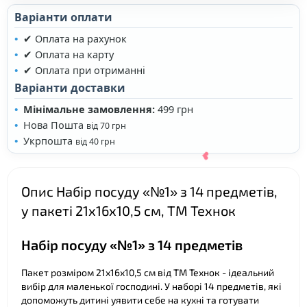
Варіанти оплати
✔ Оплата на рахунок
✔ Оплата на карту
✔ Оплата при отриманні
Варіанти доставки
❤
Мінімальне замовлення:
499 грн
Нова Пошта
від 70 грн
Укрпошта
від 40 грн
Опис Набір посуду «№1» з 14 предметів,
у пакеті 21х16х10,5 см, ТМ Технок
Набір посуду «№1» з 14 предметів
Пакет розміром 21х16х10,5 см від ТМ Технок - ідеальний
вибір для маленької господині. У наборі 14 предметів, які
допоможуть дитині уявити себе на кухні та готувати
❤