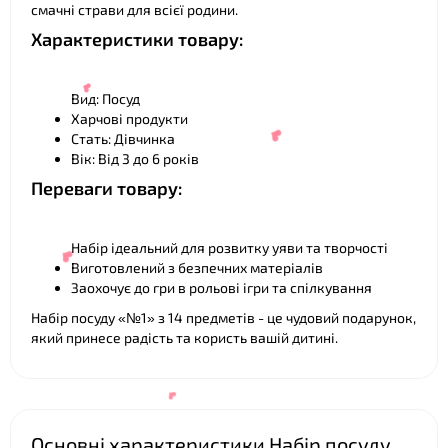
смачні страви для всієї родини.
Характеристики товару:
Вид: Посуд
Харчові продукти
Стать: Дівчинка
Вік: Від 3 до 6 років
Переваги товару:
❤
Набір ідеальний для розвитку уяви та творчості
Виготовлений з безпечних матеріалів
Заохочує до гри в рольові ігри та спілкування
Набір посуду «№1» з 14 предметів - це чудовий подарунок,
❤
який принесе радість та користь вашій дитині.
Основні характеристики Набір посуду
❤