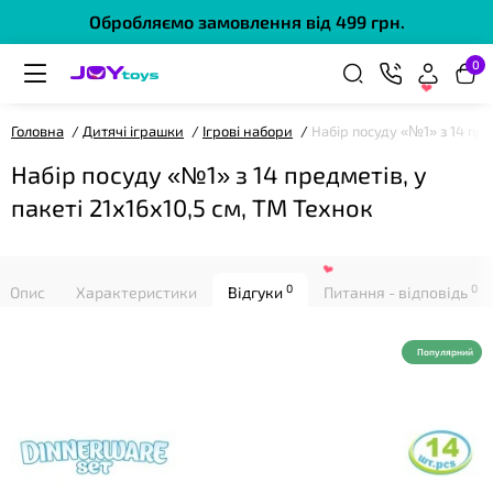
Обробляємо замовлення від 499 грн.
0
❤
Головна
Дитячі іграшки
Ігрові набори
Набір посуду «№1» з 14 пре
Набір посуду «№1» з 14 предметів, у
пакеті 21х16х10,5 см, ТМ Технок
0
0
Опис
Характеристики
Відгуки
Питання - відповідь
❤
Популярний
❤