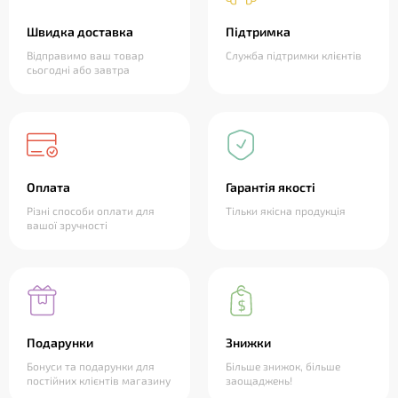
Швидка доставка
Підтримка
Відправимо ваш товар
Служба підтримки клієнтів
сьогодні або завтра
Оплата
Гарантія якості
Різні способи оплати для
Тільки якісна продукція
вашої зручності
Подарунки
Знижки
Бонуси та подарунки для
Більше знижок, більше
постійних клієнтів магазину
заощаджень!