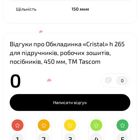
Щільність
150 мкм
Відгуки про Обкладинка «Cristal» h 265
для підручників, робочих зошитів,
посібників, 450 мм, ТМ Tascom
0
0
Написати відгук
❤
1
2
3
4
5