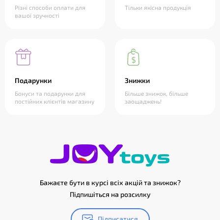
Різні способи оплати для
Тільки якісна продукція
вашої зручності
Подарунки
Знижки
Бонуси та подарунки для
Більше знижок, більше
постійних клієнтів магазину
заощаджень!
Бажаєте бути в курсі всіх акцій та знижок?
Підпишіться на розсилку
Підписатися