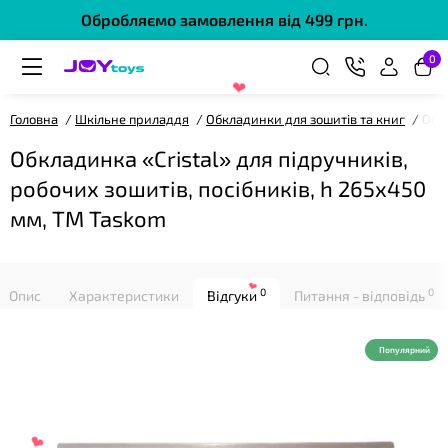
Обробляємо замовлення від 499 грн.
0
Головна
Шкільне приладдя
Обкладинки для зошитів та книг
Обкл
Обкладинка «Cristal» для підручників,
❤
робочих зошитів, посібників, h 265х450
мм, ТМ Taskom
0
0
Опис
Характеристики
Відгуки
Питання - відповідь
❤
Популярний