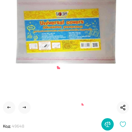
❤
❤
Код:
49648
❤