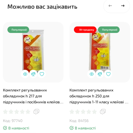
Можливо вас зацікавить
Популярний
Хіт продажу
Популярний
Комплект регульованих
Комплект регульованих
обкладинок h 217 для
обкладинок h 250 для
підручників і посібників клейові
підручників 1-11 класу клейові п/
150 мкм, 3 шт у наборі, ТМ
е 150 мкм, 3 шт в упаковці, ТМ
Tascom
Tascom
Код: 97740
Код: 84156
В наявності
В наявності