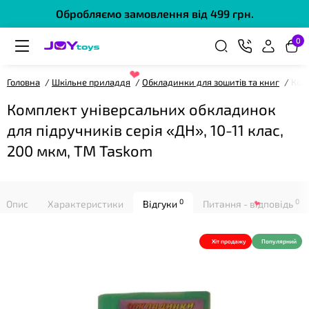
Обробляємо замовлення від 499 грн.
0
Головна
Шкільне приладдя
Обкладинки для зошитів та книг
Комп
❤
Комплект універсальних обкладинок
для підручників серія «ДН», 10-11 клас,
200 мкм, ТМ Taskom
0
0
Опис
Характеристики
Відгуки
Питання - відповідь
❤
Хіт продажу
Популярний