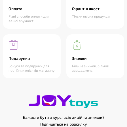
Оплата
Гарантія якості
Різні способи оплати для
Тільки якісна продукція
вашої зручності
Подарунки
Знижки
Бонуси та подарунки для
Більше знижок, більше
постійних клієнтів магазину
заощаджень!
Бажаєте бути в курсі всіх акцій та знижок?
Підпишіться на розсилку