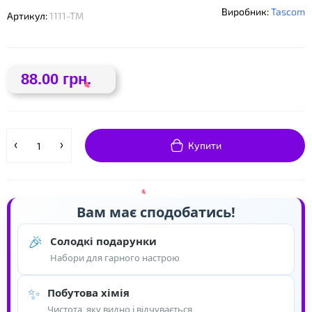
Виробник:
Tascom
Артикул:
1111-ТМ
❤
88.00 грн.
Купити
Вам має сподобатись!
🎉
Солодкі подарунки
Набори для гарного настрою
✨
Побутова хімія
❤
Чистота, яку видно і відчувається