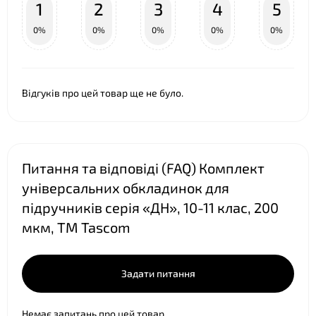
1
2
3
4
5
0%
0%
0%
0%
0%
❤
Відгуків про цей товар ще не було.
Питання та відповіді (FAQ) Комплект
універсальних обкладинок для
підручників серія «ДН», 10-11 клас, 200
мкм, ТМ Tascom
Задати питання
Немає запитань про цей товар.