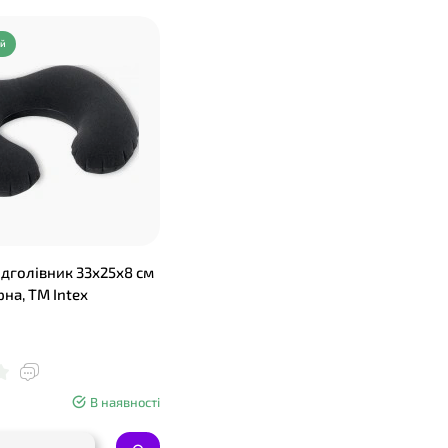
ий
дголівник 33х25х8 см
на, ТМ Intex
В наявності