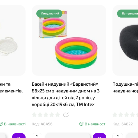
Популярний
Популярн
ки та
Басейн надувний «Барвистий»
Подушка-пі
 елементів,
86х25 см з надувним дном на 3
надувна чор
кільця для дітей від 2 років, у
коробці 20х19х6 см, ТМ Intex
В наявності
Код: 48456
В наявності
Код: 64822