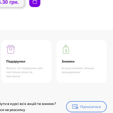
5.30 грн.
Подарунки
Знижки
Бонуси та подарунки для
Більше знижок, більше
постійних клієнтів
заощаджень!
магазину
ути в курсі всіх акцій та знижок?
Підписатися
Підписатися
ся на розсилку