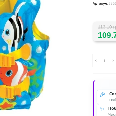
Артикул:
596
❤
113.10 г
109.
🎉
Со
Наб
✨
Поб
Чист