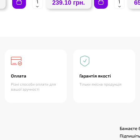
239.10 грн.
6
Оплата
Гарантія якості
Різні способи оплати для
Тільки якісна продукція
вашої зручності
Бажаєте б
Підпишіть