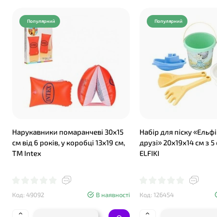
Популярний
Популярний
Нарукавники помаранчеві 30х15
Набір для піску «Ельфі
см від 6 років, у коробці 13х19 см,
друзі» 20х19х14 см з 5
ТМ Іntex
ELFIKI
Код: 49092
В наявності
Код: 126454