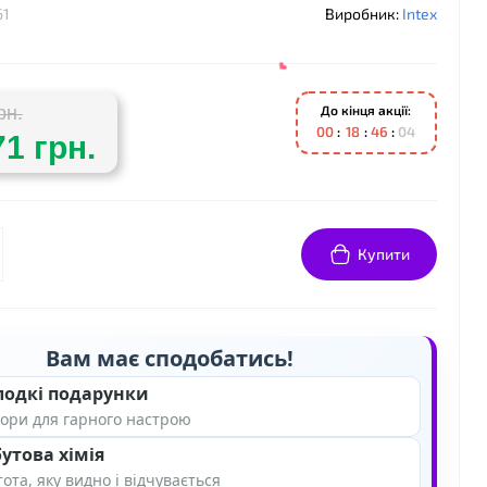
61
Виробник:
Intex
До кінця акції:
рн.
0
0
1
8
4
6
0
3
71 грн.
Купити
❤
Вам має сподобатись!
❤
лодкі подарунки
ори для гарного настрою
утова хімія
❤
ота, яку видно і відчувається