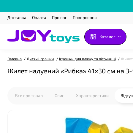
Доставка
Оплата
Про нас
Повернення
❤
Каталог
Головна
Дитячі іграшки
Іграшки для пляжу та пісочниці
Жилет 
Жилет надувний «Рибка» 41x30 см на 3-5
Все про товар
Опис
Характеристики
Відгу