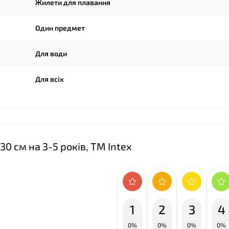
Жилети для плавання
Один предмет
Для води
Для всіх
❤
0 см на 3-5 років, ТМ Intex
1
2
3
4
0%
0%
0%
0%