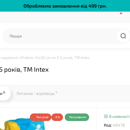
Обробляємо замовлення від 499 грн.
надувний «Рибка» 41x30 см на 3-5 років, ТМ Intex
 років, ТМ Intex
❤
0
0
ки
Питання - відповідь
В наявності
Топ ціна!
-3 %
Популярний
Код:
48478