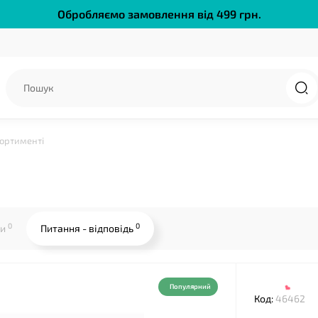
Обробляємо замовлення від 499 грн.
сортименті
❤
0
0
ки
Питання - відповідь
Популярний
Код:
46462