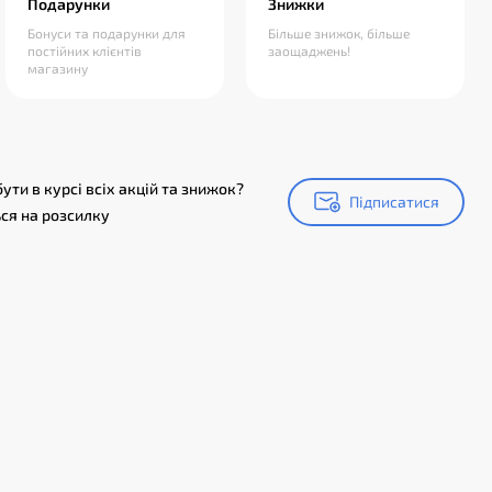
Подарунки
Знижки
Бонуси та подарунки для
Більше знижок, більше
постійних клієнтів
заощаджень!
магазину
ути в курсі всіх акцій та знижок?
Підписатися
Підписатися
ся на розсилку