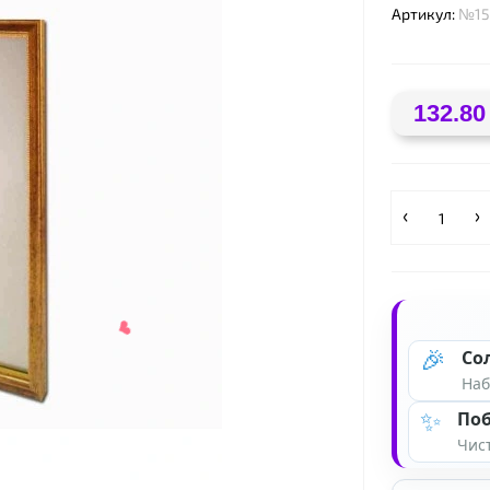
Артикул:
№15
132.80
❤
🎉
Со
Наб
✨
Поб
Чист