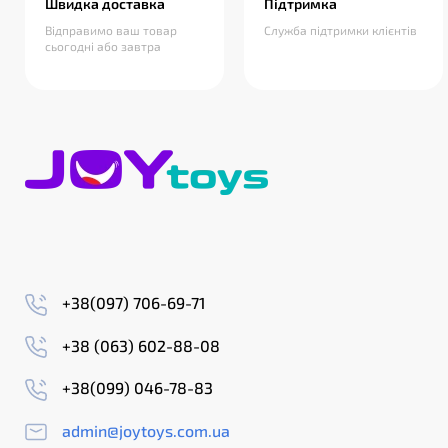
Швидка доставка
Підтримка
Відправимо ваш товар
Служба підтримки клієнтів
сьогодні або завтра
+38(097) 706-69-71
+38 (063) 602-88-08
+38(099) 046-78-83
admin@joytoys.com.ua