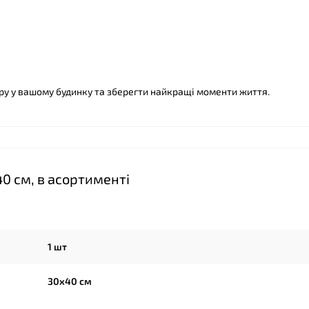
у у вашому будинку та зберегти найкращі моменти життя.
❤
0 см, в асортименті
1 шт
30х40 см