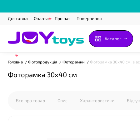
Доставка
Оплата
Про нас
Повернення
Каталог
Головна
Фотопродукція
Фоторамки
Фоторамка 30х40 см, в а
Фоторамка 30х40 см
❤
Все про товар
Опис
Характеристики
Відгу
❤