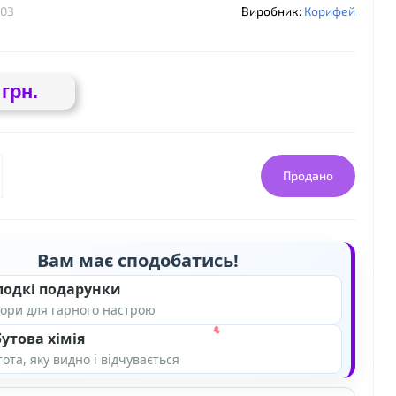
03
Виробник:
Корифей
 грн.
Продано
Вам має сподобатись!
лодкі подарунки
ори для гарного настрою
утова хімія
ота, яку видно і відчувається