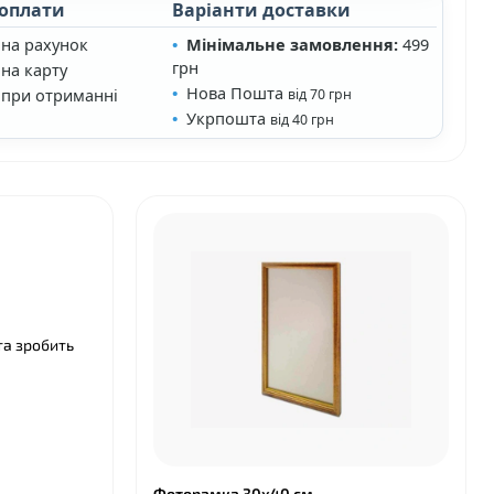
 оплати
Варіанти доставки
 на рахунок
Мінімальне замовлення:
499
грн
на карту
Нова Пошта
 при отриманні
від 70 грн
Укрпошта
від 40 грн
❤
та зробить
Фоторамка 30х40 см