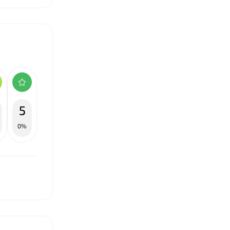
❤
5
0%