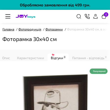
Обробляємо замовлення від 499 грн.
❤
0
Головна
Фотопродукція
Фоторамки
Фоторамка 30х40 см, в асор
Фоторамка 30х40 см
0
0
Опис
Характеристики
Відгуки
Питання - відповідь
Популярний
❤