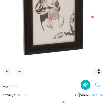
❤
❤
Код:
46179
Артикул:
№1611
Виробник:
Без ТМ