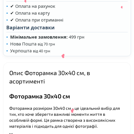
✔ Оплата на рахунок
✔ Оплата на карту
✔ Оплата при отриманні
Варіанти доставки
Мінімальне замовлення:
499 грн
Нова Пошта
від 70 грн
Укрпошта
від 40 грн
❤
❤
Опис Фоторамка 30х40 см, в
асортименті
Фоторамка 30х40 см
❤
Фоторамка розміром 30х40 см - це ідеальний вибір для
тих, хто хоче зберегти важливі моменти життя в
особливій формі. Ця рамка створена з високоякісних
матеріалів і підходить для однієї фотографії.