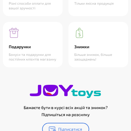
Різні способи оплати для
Тільки якісна продукція
вашої зручності
Подарунки
Знижки
Бонуси та подарунки для
Більше знижок, більше
постійних клієнтів магазину
заощаджень!
Бажаєте бути в курсі всіх акцій та знижок?
Підпишіться на розсилку
Підписатися