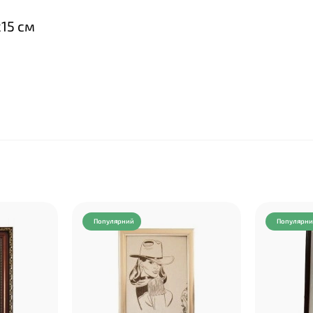
х15 см
Популярний
Популярн