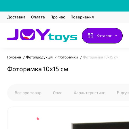
Доставка
Оплата
Про нас
Повернення
❤
Каталог
Головна
Фотопродукція
Фоторамки
Фоторамка 10х15 см
Фоторамка 10х15 см
Все про товар
Опис
Характеристики
Відгу