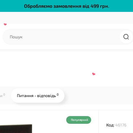
Обробляємо замовлення від 499 грн.
0
0
ки
Питання - відповідь
Популярний
Код:
46176
❤