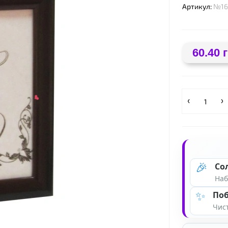
Артикул:
№16
60.40 
❤
🎉
Со
Наб
✨
Поб
Чист