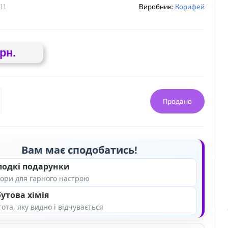
11
Виробник:
Корифей
грн.
Продано
Вам має сподобатись!
лодкі подарунки
ори для гарного настрою
утова хімія
ота, яку видно і відчувається