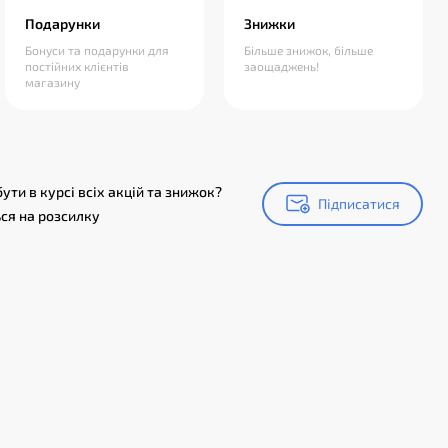
Подарунки
Знижки
Бонуси та подарунки для
Більше знижок, більше
постійних клієнтів
заощаджень!
магазину
ути в курсі всіх акцій та знижок?
Підписатися
Підписатися
ся на розсилку