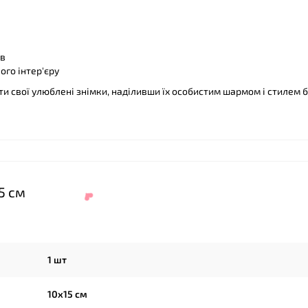
ів
ого інтер'єру
ти свої улюблені знімки, наділивши їх особистим шармом і стилем 
5 см
1 шт
10х15 см