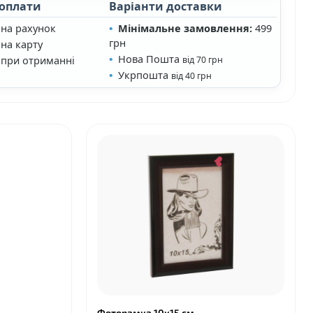
 оплати
Варіанти доставки
 на рахунок
Мінімальне замовлення:
499
грн
на карту
Нова Пошта
 при отриманні
від 70 грн
Укрпошта
від 40 грн
Фоторамка 10х15 см