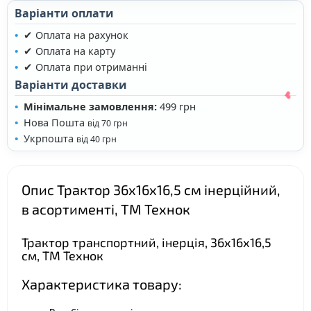
Варіанти оплати
✔ Оплата на рахунок
✔ Оплата на карту
✔ Оплата при отриманні
Варіанти доставки
❤
Мінімальне замовлення:
499 грн
Нова Пошта
від 70 грн
Укрпошта
від 40 грн
Опис Трактор 36х16х16,5 см інерційний,
❤
в асортименті, ТМ Технок
Трактор транспортний, інерція, 36х16х16,5
см, ТМ Технок
❤
Характеристика товару: