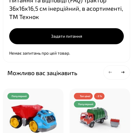
Питання та відповіді (FAQ) Трактор
❤
36х16х16,5 см інерційний, в асортименті,
ТМ Технок
Задати питання
Немає запитань про цей товар.
Можливо вас зацікавить
Популярний
Топ ціна!
-3 %
Популярний