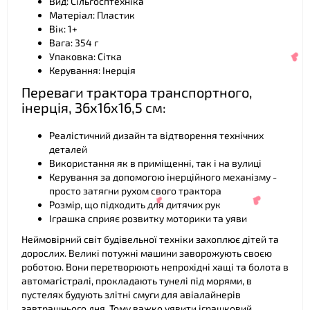
Вид: Сільгосптехніка
Матеріал: Пластик
Вік: 1+
Вага: 354 г
Упаковка: Сітка
Керування: Інерція
Переваги трактора транспортного,
інерція, 36х16х16,5 см:
Реалістичний дизайн та відтворення технічних
деталей
Використання як в приміщенні, так і на вулиці
Керування за допомогою інерційного механізму -
просто затягни рухом свого трактора
Розмір, що підходить для дитячих рук
Іграшка сприяє розвитку моторики та уяви
Неймовірний світ будівельної техніки захоплює дітей та
дорослих. Великі потужні машини заворожують своєю
роботою. Вони перетворюють непрохідні хащі та болота в
автомагістралі, прокладають тунелі під морями, в
❤
пустелях будують злітні смуги для авіалайнерів
завтрашнього дня. Тому важко уявити іграшковий