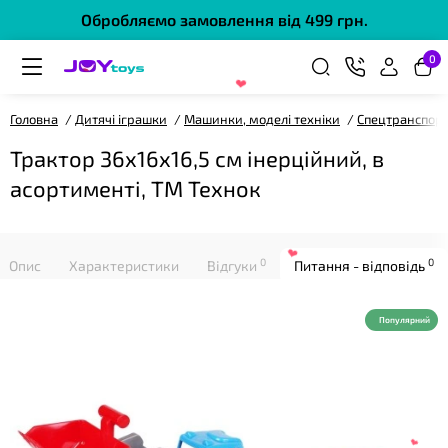
Обробляємо замовлення від 499 грн.
0
Головна
Дитячі іграшки
Машинки, моделі техніки
Спецтранспор
❤
Трактор 36х16х16,5 см інерційний, в
асортименті, ТМ Технок
0
0
Опис
Характеристики
Відгуки
Питання - відповідь
Популярний
❤