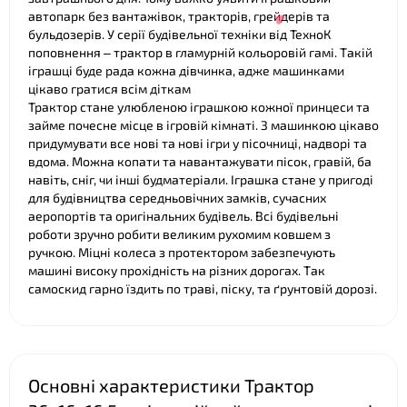
автопарк без вантажівок, тракторів, грейдерів та
бульдозерів. У серії будівельної техніки від ТехноК
поповнення – трактор в гламурній кольоровій гамі. Такій
іграшці буде рада кожна дівчинка, адже машинками
❤
цікаво гратися всім діткам
Трактор стане улюбленою іграшкою кожної принцеси та
❤
займе почесне місце в ігровій кімнаті. З машинкою цікаво
придумувати все нові та нові ігри у пісочниці, надворі та
вдома. Можна копати та навантажувати пісок, гравій, ба
навіть, сніг, чи інші будматеріали. Іграшка стане у пригоді
для будівництва середньовічних замків, сучасних
аеропортів та оригінальних будівель. Всі будівельні
❤
роботи зручно робити великим рухомим ковшем з
ручкою. Міцні колеса з протектором забезпечують
машині високу прохідність на різних дорогах. Так
самоскид гарно їздить по траві, піску, та ґрунтовій дорозі.
Основні характеристики Трактор