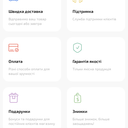
Швидка доставка
Підтримка
Відправимо ваш товар
Служба підтримки клієнтів
сьогодні або завтра
Оплата
Гарантія якості
Різні способи оплати для
Тільки якісна продукція
вашої зручності
Подарунки
Знижки
Бонуси та подарунки для
Більше знижок, більше
постійних клієнтів магазину
заощаджень!