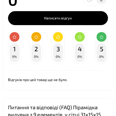
Написати відгук
❤
1
2
3
4
5
0%
0%
0%
0%
0%
Відгуків про цей товар ще не було.
Питання та відповіді (FAQ) Пірамідка
видувна з 9 елементів, у сітці 31х15х15