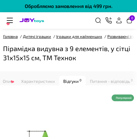
Обробляємо замовлення від 499 грн.
0
Головна
Дитячі іграшки
Іграшки для найменших
Розвиваючі ігр
❤
Пірамідка видувна з 9 елементів, у сітці
31х15х15 см, ТМ Технок
0
0
Опис
Характеристики
Відгуки
Питання - відповідь
❤
Популярний