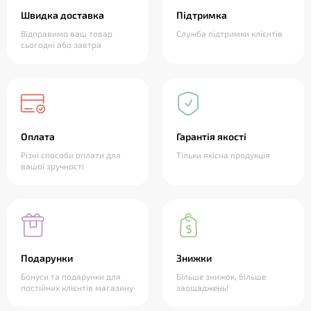
Швидка доставка
Підтримка
Відправимо ваш товар
Служба підтримки клієнтів
сьогодні або завтра
Оплата
Гарантія якості
Різні способи оплати для
Тільки якісна продукція
вашої зручності
Подарунки
Знижки
Бонуси та подарунки для
Більше знижок, більше
постійних клієнтів магазину
заощаджень!