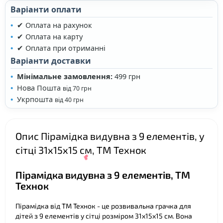
Варіанти оплати
✔ Оплата на рахунок
✔ Оплата на карту
✔ Оплата при отриманні
❤
Варіанти доставки
Мінімальне замовлення:
499 грн
Нова Пошта
від 70 грн
Укрпошта
від 40 грн
❤
Опис Пірамідка видувна з 9 елементів, у
сітці 31х15х15 см, ТМ Технок
Пірамідка видувна з 9 елементів, ТМ
Технок
Пірамідка від ТМ Технок - це розвивальна грачка для
дітей з 9 елементів у сітці розміром 31х15х15 см. Вона