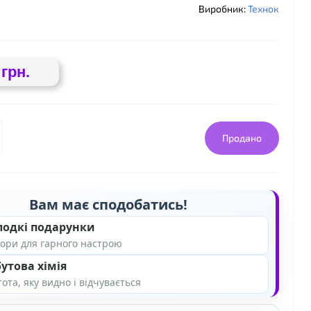
Виробник:
Технок
❤
 грн.
Продано
❤
Вам має сподобатись!
лодкі подарунки
ори для гарного настрою
утова хімія
ота, яку видно і відчувається