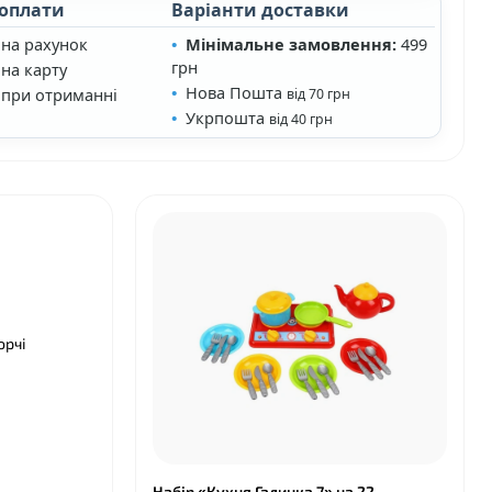
 оплати
Варіанти доставки
 на рахунок
Мінімальне замовлення:
499
грн
на карту
Нова Пошта
 при отриманні
від 70 грн
Укрпошта
від 40 грн
орчі
Набір «Кухня Галинка 7» на 22