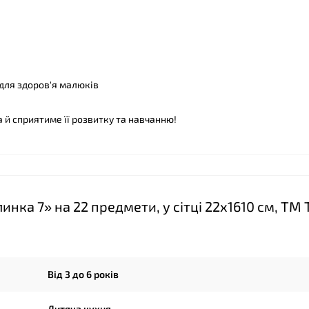
 для здоров'я малюків
а й сприятиме її розвитку та навчанню!
❤
нка 7» на 22 предмети, у сітці 22х1610 см, ТМ
Від 3 до 6 років
Дитяча кухня