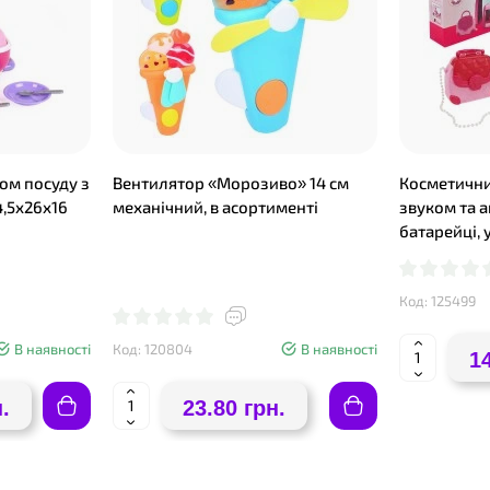
ом посуду з
Вентилятор «Морозиво» 14 см
Косметичний
4,5х26х16
механічний, в асортименті
звуком та а
батарейці, 
Код: 125499
В наявності
Код: 120804
В наявності
1
.
23.80 грн.