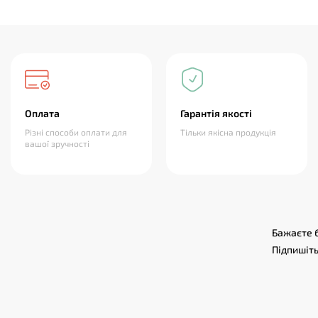
Оплата
Гарантія якості
Різні способи оплати для
Тільки якісна продукція
вашої зручності
Бажаєте б
Підпишіть