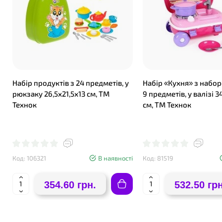
Набір продуктів з 24 предметів, у
Набір «Кухня» з набор
рюкзаку 26,5х21,5х13 см, ТМ
9 предметів, у валізі 3
Технок
см, ТМ Технок
Код: 106321
В наявності
Код: 81519
354.60 грн.
532.50 грн