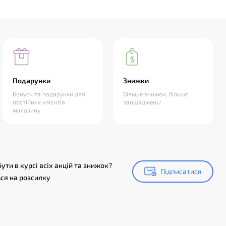
Подарунки
Знижки
Бонуси та подарунки для
Більше знижок, більше
постійних клієнтів
заощаджень!
магазину
ути в курсі всіх акцій та знижок?
Підписатися
Підписатися
ся на розсилку