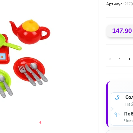
Артикул:
2179
147.90
🎉
Со
Наб
✨
Поб
Чист