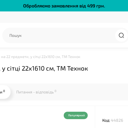
Обробляємо замовлення від 499 грн.
на 22 предмети, у сітці 22х1610 см, ТМ Технок
 у сітці 22х1610 см, ТМ Технок
0
0
ки
Питання - відповідь
Популярний
Код:
44826