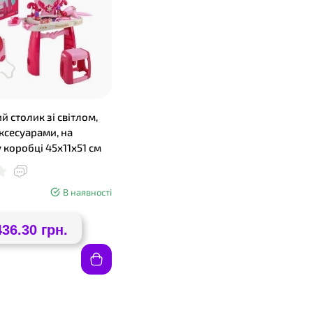
 столик зі світлом,
ксесуарами, на
у коробці 45х11х51 см
В наявності
436.30 грн.