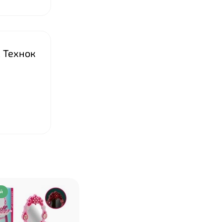
М Технок
ий