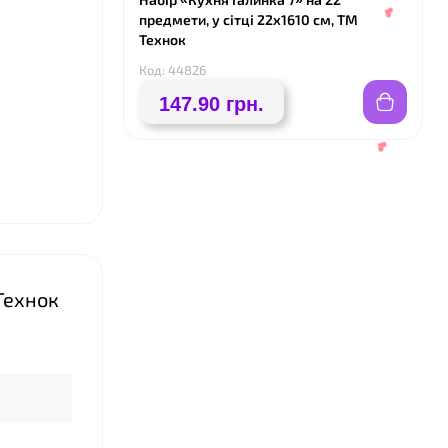
предмети, у сітці 22х1610 см, ТМ
Технок
Код: 44826
147.90 грн.
❤
 Технок
❤