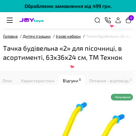
Обробляємо замовлення від 499 грн.
0
❤
Головна
Дитячі іграшки
Ігрові набори
Тачка будівельна «2» для п
Тачка будівельна «2» для пісочниці, в
асортименті, 63х36х24 см, ТМ Технок
0
0
Опис
Характеристики
Відгуки
Питання - відповідь
Популярний
❤
❤