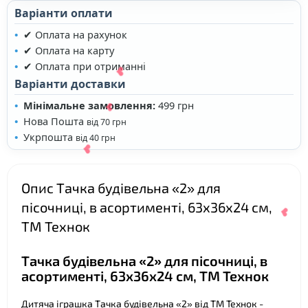
Варіанти оплати
✔ Оплата на рахунок
✔ Оплата на карту
✔ Оплата при отриманні
Варіанти доставки
Мінімальне замовлення:
499 грн
Нова Пошта
від 70 грн
Укрпошта
від 40 грн
Опис Тачка будівельна «2» для
пісочниці, в асортименті, 63х36х24 см,
ТМ Технок
Тачка будівельна «2» для пісочниці, в
❤
асортименті, 63x36x24 см, ТМ Технок
❤
❤
Дитяча іграшка Тачка будівельна «2» від ТМ Технок -