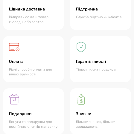
Швидка доставка
Підтримка
Відправимо ваш товар
Служба підтримки клієнтів
сьогодні або завтра
Оплата
Гарантія якості
Різні способи оплати для
Тільки якісна продукція
вашої зручності
Подарунки
Знижки
Бонуси та подарунки для
Більше знижок, більше
постійних клієнтів магазину
заощаджень!