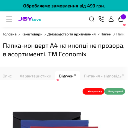
Обробляємо замовлення від 499 грн.
0
❤
Головна
Канцтовари
Діловодство та архівування
Папки
Папки 
Папка-конверт А4 на кнопці не прозора,
в асортименті, ТМ Economix
0
0
Опис
Характеристики
Відгуки
Питання - відповідь
❤
Хіт продажу
Популярний