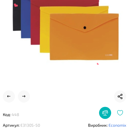
❤
❤
Код:
448
❤
Артикул:
E31305-50
Виробник:
Economix