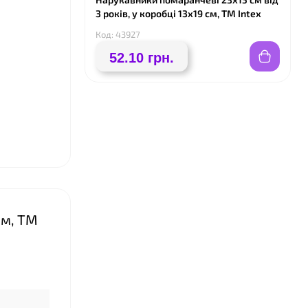
3 років, у коробці 13х19 см, ТМ Іntex
Код: 43927
52.10 грн.
❤
см, ТМ