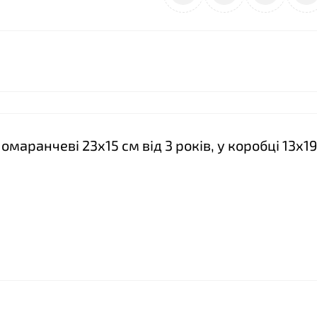
❤
маранчеві 23х15 см від 3 років, у коробці 13х1