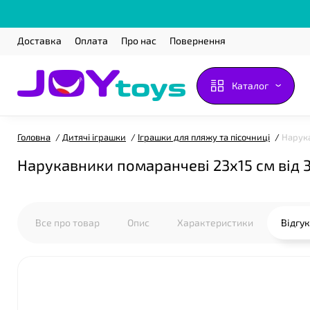
Доставка
Оплата
Про нас
Повернення
❤
Каталог
Головна
Дитячі іграшки
Іграшки для пляжу та пісочниці
Нарука
Нарукавники помаранчеві 23х15 см від 3 
Все про товар
Опис
Характеристики
Відгу