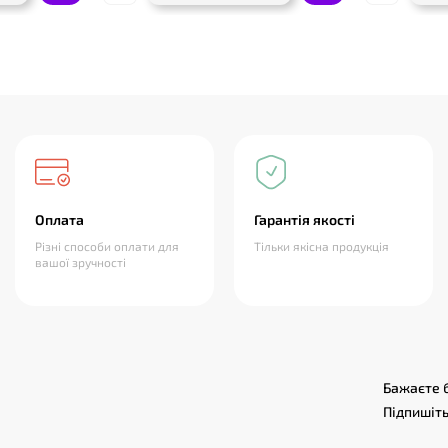
Оплата
Гарантія якості
Різні способи оплати для
Тільки якісна продукція
вашої зручності
Бажаєте б
Підпишіть