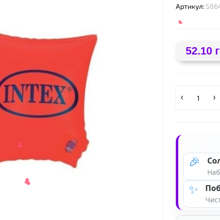
Артикул:
586
❤
52.10 
❤
🎉
Со
Наб
❤
✨
Поб
Чист