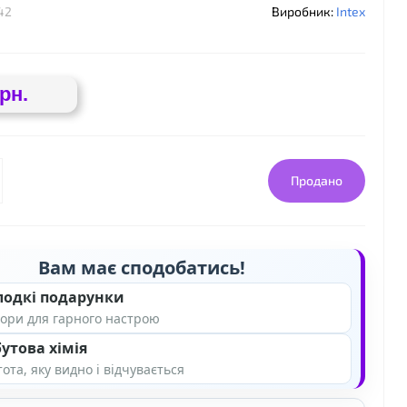
42
Виробник:
Intex
грн.
Продано
Вам має сподобатись!
лодкі подарунки
ори для гарного настрою
❤
утова хімія
ота, яку видно і відчувається