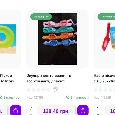
Популярний
Популярн
1 см, в
Окуляри для плавання, в
Набір пісоч
ТМ Intex
асортименті, у пакеті
сітці 25х24
В наявності
Код: 127193
В наявності
Код: 113339
.
128.40 грн.
1