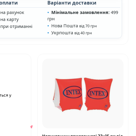
 оплати
Варіанти доставки
 на рахунок
Мінімальне замовлення:
499
грн
на карту
Нова Пошта
 при отриманні
від 70 грн
Укрпошта
від 40 грн
ться у
Нарукавники помаранчеві 23х15 см від