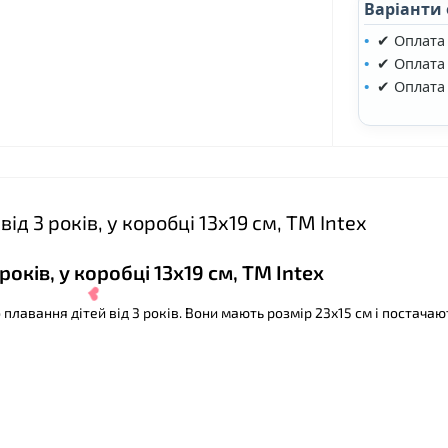
Варіанти
✔ Оплата
✔ Оплата 
✔ Оплата
❤
д 3 років, у коробці 13х19 см, ТМ Іntex
оків, у коробці 13х19 см, ТМ Іntex
 плавання дітей від 3 років. Вони мають розмір 23х15 см і постачаю
❤