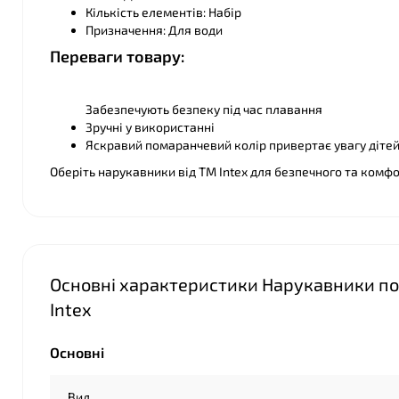
Кількість елементів: Набір
Призначення: Для води
❤
Переваги товару:
Забезпечують безпеку під час плавання
Зручні у використанні
Яскравий помаранчевий колір привертає увагу діте
Оберіть нарукавники від ТМ Іntex для безпечного та комф
Основні характеристики Нарукавники пома
Іntex
Основні
Вид