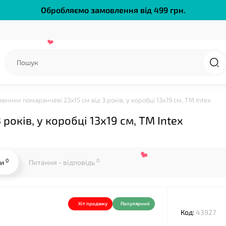
Обробляємо замовлення від 499 грн.
вники помаранчеві 23х15 см від 3 років, у коробці 13х19 см, ТМ Іntex
років, у коробці 13х19 см, ТМ Іntex
0
0
ки
Питання - відповідь
Хіт продажу
Популярний
Код:
43927