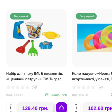
Популярний
Популярний
Набір для піску IML 6 елементів,
Коло надувне «Неон» 9
«Щенячий патруль», ТМ Тигрес
асортименті, у пакеті, 
Код: 108060
В наявності
Код: 63756
129.40 грн.
102.60 грн