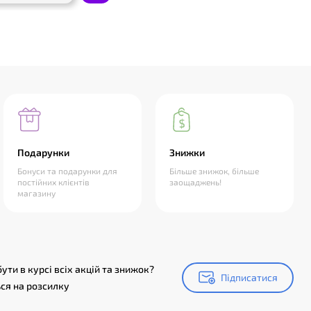
Подарунки
Знижки
Бонуси та подарунки для
Більше знижок, більше
постійних клієнтів
заощаджень!
магазину
ути в курсі всіх акцій та знижок?
Підписатися
Підписатися
ся на розсилку