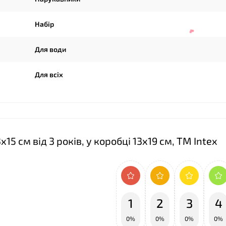
Набір
Для води
Для всіх
5 см від 3 років, у коробці 13х19 см, ТМ Іntex
1
2
3
4
0%
0%
0%
0%