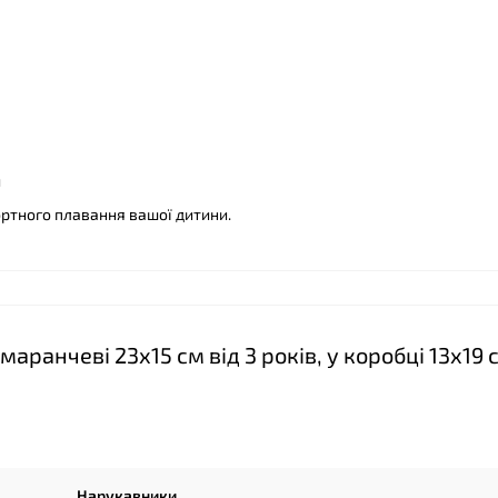
й
ортного плавання вашої дитини.
❤
ранчеві 23х15 см від 3 років, у коробці 13х19 
Нарукавники