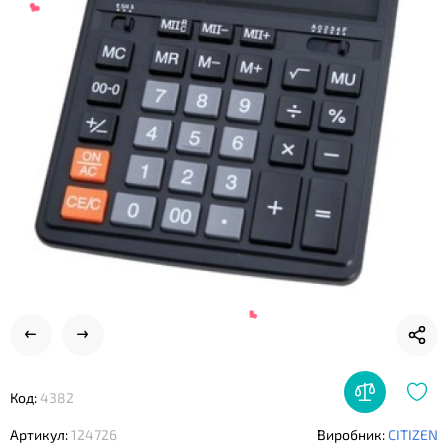
❤
❤
Код:
4382
Артикул:
124726
Виробник:
CITIZEN