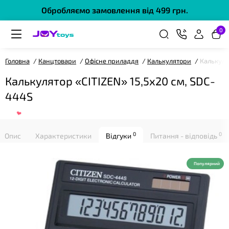
Обробляємо замовлення від 499 грн.
0
Головна
Канцтовари
Офісне приладдя
Калькулятори
Калькуля
Калькулятор «CITIZEN» 15,5х20 см, SDC-
❤
444S
0
0
Опис
Характеристики
Відгуки
Питання - відповідь
Популярний