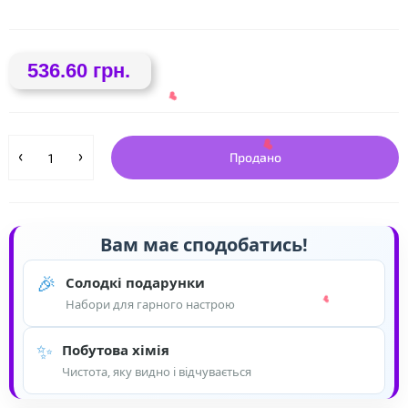
536.60 грн.
Продано
❤
Вам має сподобатись!
🎉
Солодкі подарунки
Набори для гарного настрою
❤
✨
Побутова хімія
❤
Чистота, яку видно і відчувається