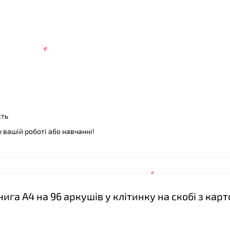
❤
сть
 вашій роботі або навчанні!
га А4 на 96 аркушів у клітинку на скобі з кар