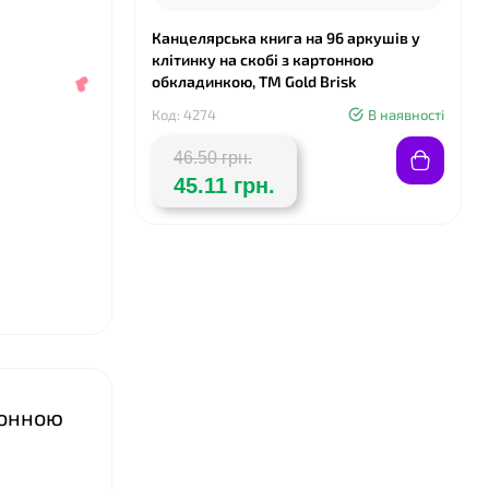
Канцелярська книга на 96 аркушів у
клітинку на скобі з картонною
обкладинкою, ТМ Gold Brisk
Код: 4274
В наявності
46.50 грн.
45.11 грн.
❤
тонною
❤