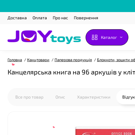
Доставка
Оплата
Про нас
Повернення
Каталог
Головна
Канцтовари
Паперова продукція
Блокноти, зошити оф
Канцелярська книга на 96 аркушів у клі
Все про товар
Опис
Характеристики
Відгу