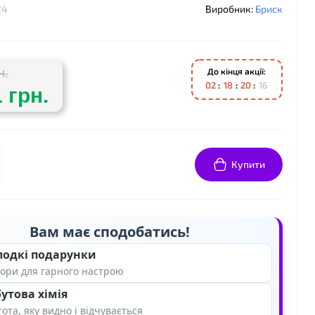
24
Виробник:
Бриск
До кінця акції:
н.
0
2
1
8
2
0
1
5
 грн.
Купити
Вам має сподобатись!
лодкі подарунки
ори для гарного настрою
утова хімія
ота, яку видно і відчувається