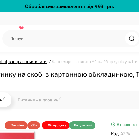
Обробляємо замовлення від 499 грн.
існі, канцелярські книги
Канцелярська книга А4 на 96 аркушів у кліти
тинку на скобі з картонною обкладинкою, Т
0
0
ки
Питання - відповідь
В наявності
Топ ціна!
-3 %
Хіт продажу
Популярний
Код:
4274