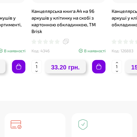
Канцелярська книга А4 на 96
Канцелярсь
кушів у
аркушів у клітинку на скобі з
аркуші у к
сортименті,
картонною обкладинкою, ТМ
обкладинко
Brisk
В наявності
Код: 4346
В наявності
Код: 126883
33.20 грн.
1