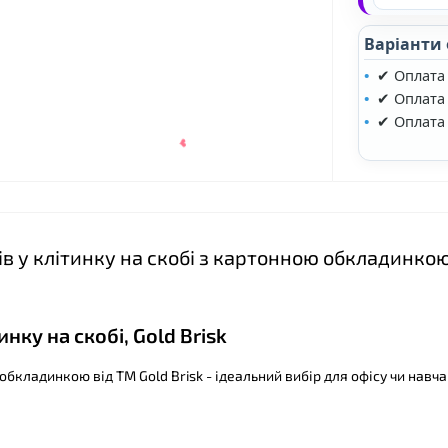
❤
Варіанти
✔ Оплата
✔ Оплата 
✔ Оплата
в у клітинку на скобі з картонною обкладинко
нку на скобі, Gold Brisk
бкладинкою від ТМ Gold Brisk - ідеальний вибір для офісу чи навча