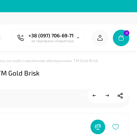
0
+38 (097) 706-69-71
за тарифами оператора
нку на скобі з картонною обкладинкою, ТМ Gold Brisk
❤
М Gold Brisk
❤