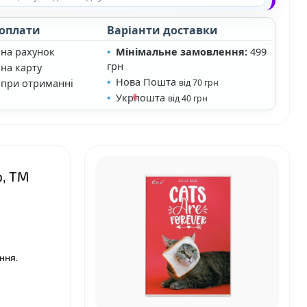
 оплати
Варіанти доставки
 на рахунок
Мінімальне замовлення:
499
грн
на карту
Нова Пошта
 при отриманні
від 70 грн
Укрпошта
від 40 грн
ю, ТМ
ння.