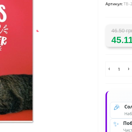
❤
Артикул:
ТВ-
46.50 гр
45.11
🎉
Со
Наб
✨
Поб
Чист