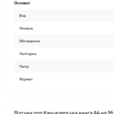
Основні
Вид
Ліновка
Обкладинка
Палітурка
Папір
Формат
Відгуки про Канцелярська книга А4 на 96