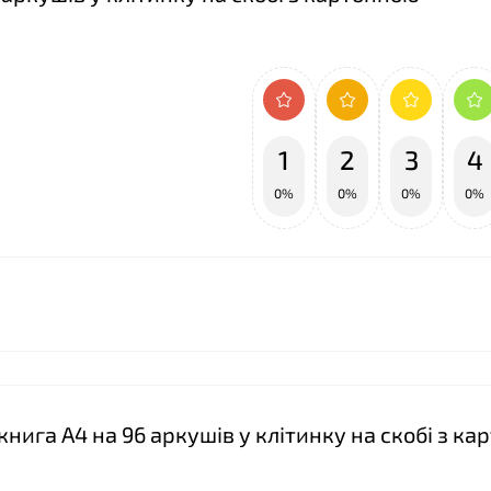
1
2
3
4
0%
0%
0%
0%
❤
книга А4 на 96 аркушів у клітинку на скобі з к