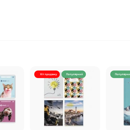
Хіт продажу
Популярний
Популярн