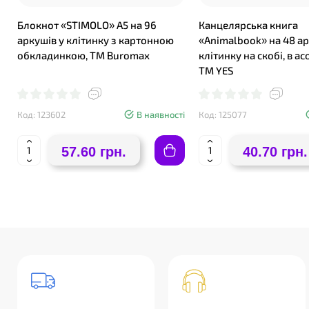
Блокнот «STIMOLO» А5 на 96
Канцелярська книга
аркушів у клітинку з картонною
«Animalbook» на 48 ар
обкладинкою, TM Buromax
клітинку на скобі, в а
ТМ YES
Код: 123602
В наявності
Код: 125077
57.60 грн.
40.70 грн.