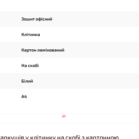
Зошит офісний
Клітинка
❤
Картон ламінований
На скобі
Білий
А4
❤
 аркушів у клітинку на скобі з картонною