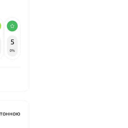
5
0%
артонною