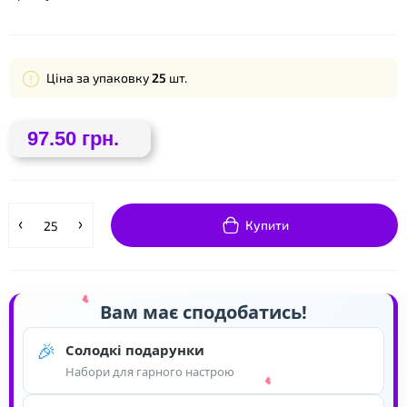
Ціна за упаковку
25
шт.
❤
97.50 грн.
❤
Купити
Вам має сподобатись!
🎉
Солодкі подарунки
Набори для гарного настрою