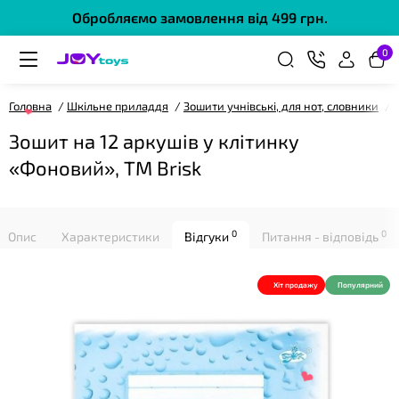
Обробляємо замовлення від 499 грн.
0
❤
Головна
Шкільне приладдя
Зошити учнівські, для нот, словники
Зошит на 12 аркушів у клітинку
«Фоновий», ТМ Brisk
0
0
Опис
Характеристики
Відгуки
Питання - відповідь
Хіт продажу
Популярний
❤