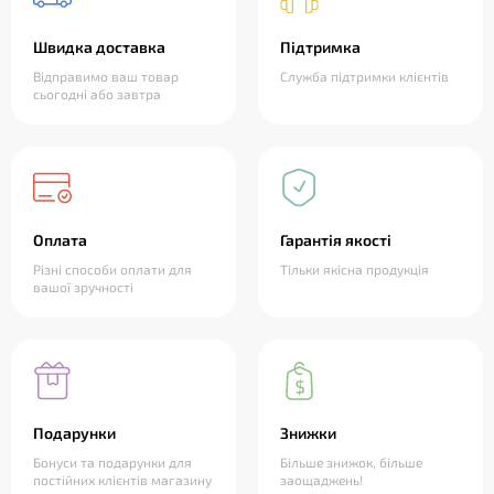
Швидка доставка
Підтримка
Відправимо ваш товар
Служба підтримки клієнтів
сьогодні або завтра
Оплата
Гарантія якості
Різні способи оплати для
Тільки якісна продукція
вашої зручності
Подарунки
Знижки
Бонуси та подарунки для
Більше знижок, більше
постійних клієнтів магазину
заощаджень!