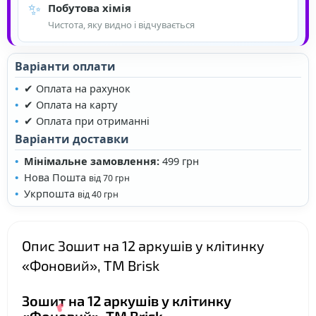
✨
Побутова хімія
Чистота, яку видно і відчувається
Варіанти оплати
❤
✔ Оплата на рахунок
✔ Оплата на карту
✔ Оплата при отриманні
Варіанти доставки
Мінімальне замовлення:
499 грн
❤
Нова Пошта
від 70 грн
Укрпошта
від 40 грн
Опис Зошит на 12 аркушів у клітинку
«Фоновий», ТМ Brisk
Зошит на 12 аркушів у клітинку