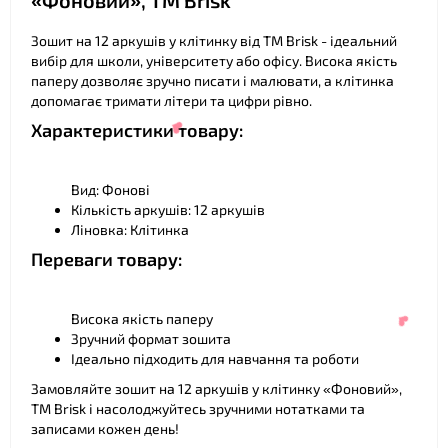
«Фоновий», ТМ Brisk
Зошит на 12 аркушів у клітинку від ТМ Brisk - ідеальний
вибір для школи, університету або офісу. Висока якість
паперу дозволяє зручно писати і малювати, а клітинка
допомагає тримати літери та цифри рівно.
Характеристики товару:
Вид: Фонові
Кількість аркушів: 12 аркушів
❤
Ліновка: Клітинка
Переваги товару:
Висока якість паперу
Зручний формат зошита
Ідеально підходить для навчання та роботи
Замовляйте зошит на 12 аркушів у клітинку «Фоновий»,
ТМ Brisk і насолоджуйтесь зручними нотатками та
❤
записами кожен день!