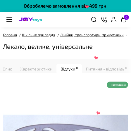
Обробляємо замовлення від 499 грн.
❤
0
Головна
Шкільне приладдя
Лінійки, транспортири, трикутники
Л
Лекало, велике, універсальне
❤
0
0
Опис
Характеристики
Відгуки
Питання - відповідь
Популярний
❤