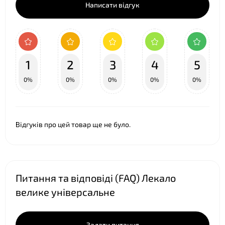
Написати відгук
1
2
3
4
5
0%
0%
0%
0%
0%
❤
❤
❤
Відгуків про цей товар ще не було.
Питання та відповіді (FAQ) Лекало
велике універсальне
Задати питання