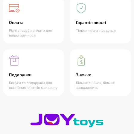
Оплата
Гарантія якості
Різні способи оплати для
Тільки якісна продукція
вашої зручності
Подарунки
Знижки
Бонуси та подарунки для
Більше знижок, більше
постійних клієнтів магазину
заощаджень!