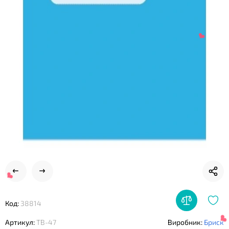
❤
❤
Код:
38814
Артикул:
ТВ-47
Виробник:
Бриск