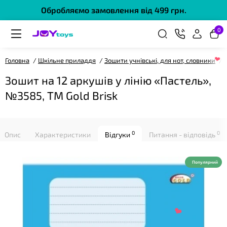
Обробляємо замовлення від 499 грн.
0
❤
Головна
Шкільне приладдя
Зошити учнівські, для нот, словники
Зошит на 12 аркушів у лінію «Пастель»,
№3585, ТМ Gold Brisk
0
0
Опис
Характеристики
Відгуки
Питання - відповідь
❤
Популярний