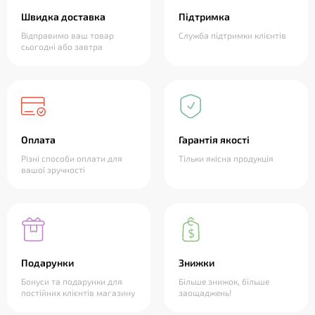
Швидка доставка
Підтримка
Відправимо ваш товар
Служба підтримки клієнтів
сьогодні або завтра
Оплата
Гарантія якості
Різні способи оплати для
Тільки якісна продукція
вашої зручності
Подарунки
Знижки
Бонуси та подарунки для
Більше знижок, більше
постійних клієнтів магазину
заощаджень!