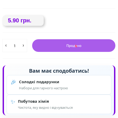
❤
5.90 грн.
Продано
Вам має сподобатись!
🎉
Солодкі подарунки
Набори для гарного настрою
❤
✨
Побутова хімія
Чистота, яку видно і відчувається