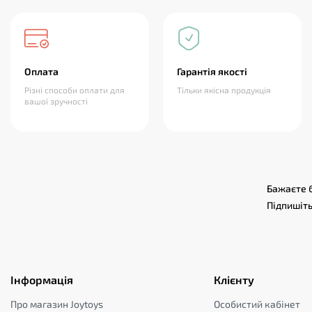
Оплата
Гарантія якості
Різні способи оплати для
Тільки якісна продукція
вашої зручності
Бажаєте б
Підпишіть
Інформація
Клієнту
Про магазин Joytoys
Особистий кабінет