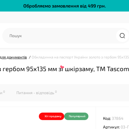
Обробляємо замовлення від 499 грн.
❤
для документів
Обкладинка на паспорт України золото з гербом 95х135
з гербом 95х135 мм зі шкірзаму, ТМ Tascom
0
0
ки
Питання - відповідь
Хіт продажу
Популярний
Код:
37864
Артикул:
03-