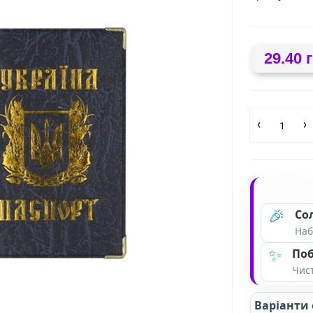
29.40 
❤
🎉
Со
Наб
✨
Поб
Чист
Варіанти