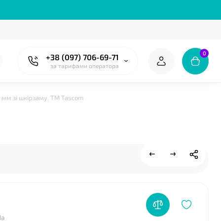
0
+38 (097) 706-69-71
за тарифами оператора
 мм зі шкірзаму, ТМ Tascom
❤
Па