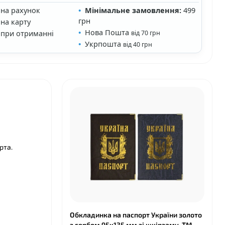
 на рахунок
Мінімальне замовлення:
499
грн
на карту
Нова Пошта
 при отриманні
від 70 грн
Укрпошта
від 40 грн
рта.
Обкладинка на паспорт України золото
з гербом 95х135 мм зі шкірзаму, ТМ