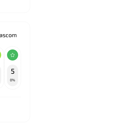
Tascom
5
0%