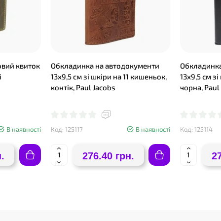
овий квиток
Обкладинка на автодокументи
Обкладинка
і
13х9,5 см зі шкіри на 11 кишеньок,
13х9,5 см з
контік, Paul Jacobs
чорна, Paul
В наявності
Код: 125117
В наявності
Код: 125114
.
276.40 грн.
2