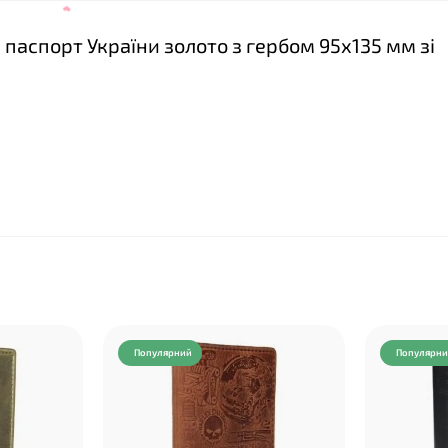
 паспорт України золото з гербом 95х135 мм зі
❤
Популярний
Популярн
❤