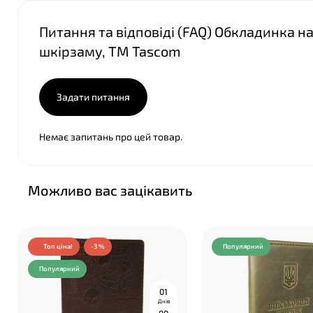
Питання та відповіді (FAQ) Обкладинка на
шкірзаму, ТМ Tascom
Задати питання
Немає запитань про цей товар.
Можливо вас зацікавить
Топ ціна!
-3 %
Популярний
Популярний
0
1
Днів