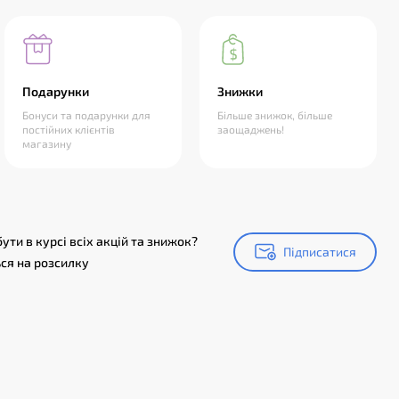
Подарунки
Знижки
Бонуси та подарунки для
Більше знижок, більше
постійних клієнтів
заощаджень!
магазину
ути в курсі всіх акцій та знижок?
Підписатися
Підписатися
ся на розсилку