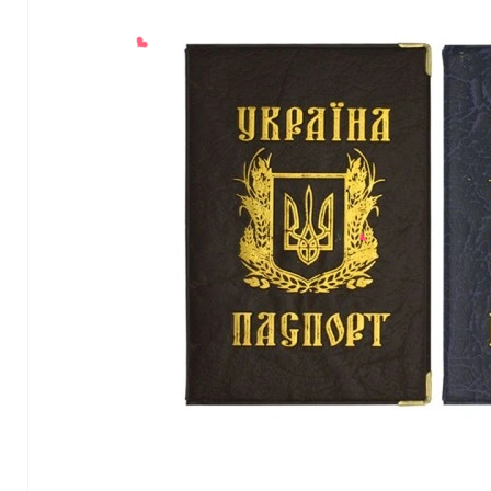
❤
❤
❤