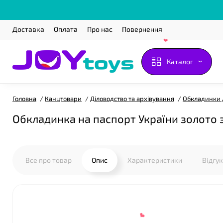
Доставка
Оплата
Про нас
Повернення
Каталог
Головна
Канцтовари
Діловодство та архівування
Обкладинки 
Обкладинка на паспорт України золото 
Все про товар
Опис
Характеристики
Відгу