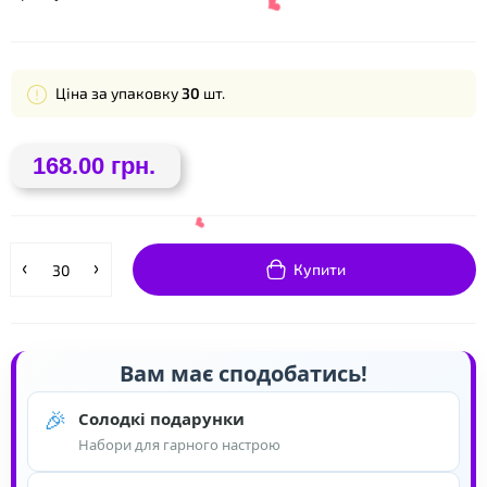
Ціна за упаковку
30
шт.
168.00 грн.
❤
❤
Купити
Вам має сподобатись!
🎉
Солодкі подарунки
Набори для гарного настрою
❤