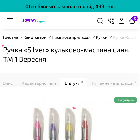
Обробляємо замовлення від 499 грн.
0
❤
Головна
Канцтовари
Письмове приладдя
Ручки
Ручка «Silver
Ручка «Silver» кульково-масляна синя,
ТМ 1 Вересня
0
0
Опис
Характеристики
Відгуки
Питання - відповідь
Популярний