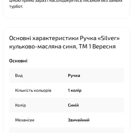
ціною прямо зараз і насолоджуйтесь письмом без зайвих
турбот.
Основні характеристики Ручка «Silver»
❤
❤
кульково-масляна синя, ТМ 1 Вересня
Основні
Вид
Ручка
Кількість кольорів
1 колір
Колір
Синій
Механізм
Звичайний