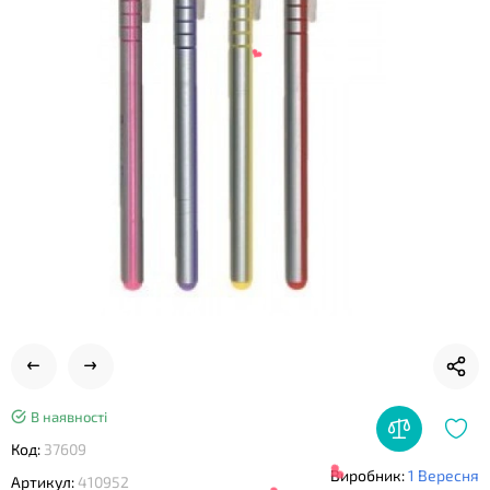
❤
❤
❤
В наявності
Код:
37609
Виробник:
1 Вересня
Артикул:
410952