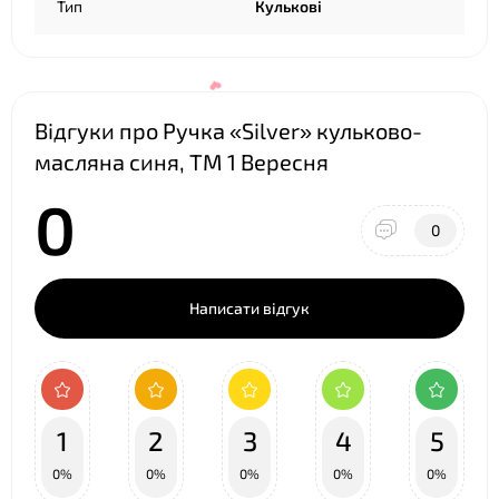
Тип
Кулькові
Відгуки про Ручка «Silver» кульково-
масляна синя, ТМ 1 Вересня
0
0
Написати відгук
❤
1
2
3
4
5
0%
0%
0%
0%
0%