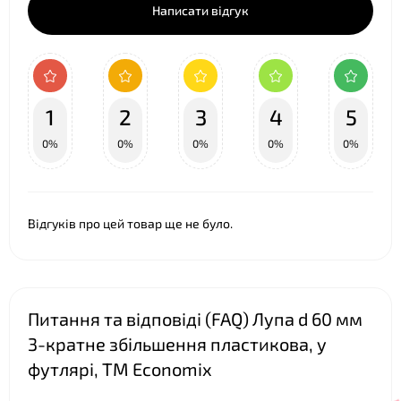
Написати відгук
❤
1
2
3
4
5
0%
0%
0%
0%
0%
Відгуків про цей товар ще не було.
Питання та відповіді (FAQ) Лупа d 60 мм
3-кратне збільшення пластикова, у
футлярі, TM Economix