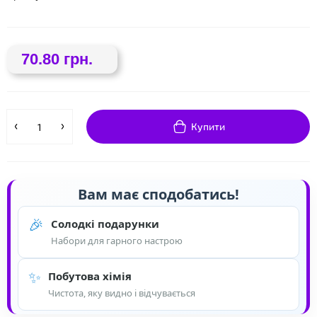
70.80 грн.
❤
Купити
❤
Вам має сподобатись!
🎉
Солодкі подарунки
Набори для гарного настрою
✨
Побутова хімія
Чистота, яку видно і відчувається