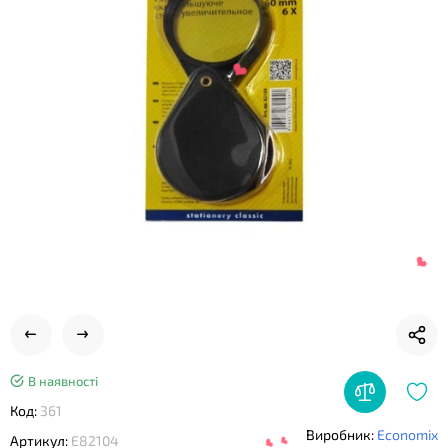
❤
❤
В наявності
Код:
361
❤
Виробник:
Economix
Артикул:
E82104