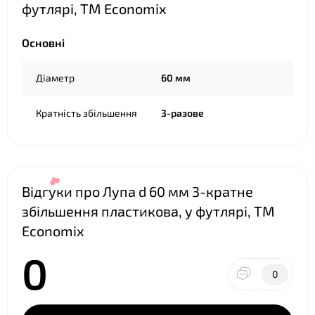
футлярі, TM Economix
Основні
Діаметр
60 мм
Кратність збільшення
3-разове
Відгуки про Лупа d 60 мм 3-кратне
збільшення пластикова, у футлярі, TM
Economix
0
0