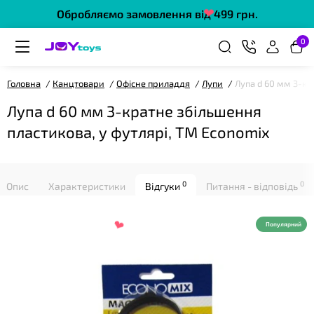
Обробляємо замовлення від 499 грн.
0
Головна
Канцтовари
Офісне приладдя
Лупи
Лупа d 60 мм 3-кр
Лупа d 60 мм 3-кратне збільшення
пластикова, у футлярі, TM Economix
❤
0
0
Опис
Характеристики
Відгуки
Питання - відповідь
Популярний