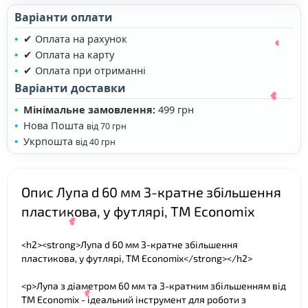
Варіанти оплати
✔ Оплата на рахунок
✔ Оплата на карту
✔ Оплата при отриманні
Варіанти доставки
Мінімальне замовлення:
499 грн
Нова Пошта
від 70 грн
Укрпошта
від 40 грн
Опис Лупа d 60 мм 3-кратне збільшення
❤
пластикова, у футлярі, TM Economix
❤
<h2><strong>Лупа d 60 мм 3-кратне збільшення
пластикова, у футлярі, TM Economix</strong></h2>
<p>Лупа з діаметром 60 мм та 3-кратним збільшенням від
TM Economix - ідеальний інструмент для роботи з