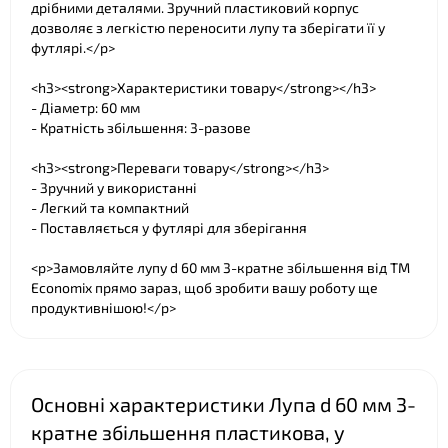
дрібними деталями. Зручний пластиковий корпус
дозволяє з легкістю переносити лупу та зберігати її у
футлярі.</p>
❤
<h3><strong>Характеристики товару</strong></h3>
- Діаметр: 60 мм
- Кратність збільшення: 3-разове
<h3><strong>Переваги товару</strong></h3>
❤
- Зручний у використанні
- Легкий та компактний
- Поставляється у футлярі для зберігання
<p>Замовляйте лупу d 60 мм 3-кратне збільшення від TM
Economix прямо зараз, щоб зробити вашу роботу ще
продуктивнішою!</p>
Основні характеристики Лупа d 60 мм 3-
кратне збільшення пластикова, у