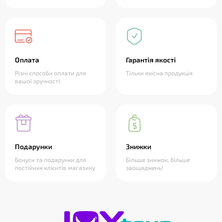
Оплата
Гарантія якості
Різні способи оплати для
Тільки якісна продукція
вашої зручності
Подарунки
Знижки
Бонуси та подарунки для
Більше знижок, більше
постійних клієнтів магазину
заощаджень!