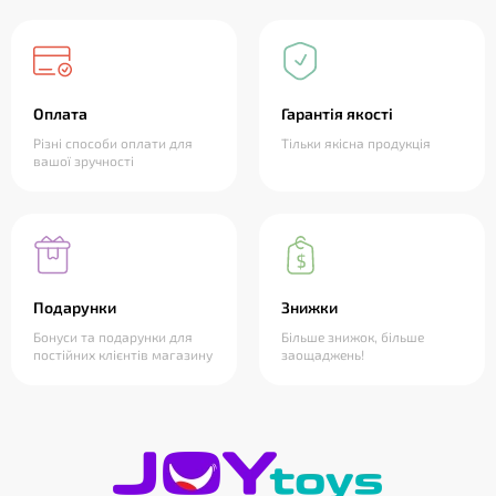
Оплата
Гарантія якості
Різні способи оплати для
Тільки якісна продукція
вашої зручності
Подарунки
Знижки
Бонуси та подарунки для
Більше знижок, більше
постійних клієнтів магазину
заощаджень!