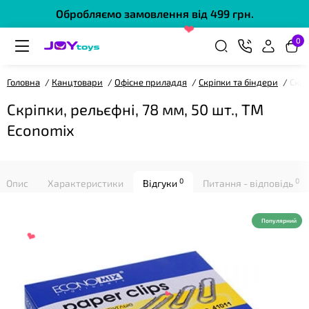
Обробляємо замовлення від 499 грн.
❤
0
Головна
Канцтовари
Офісне приладдя
Скріпки та біндери
Скрі
Скріпки, рельєфні, 78 мм, 50 шт., ТМ
Economix
❤
0
0
Опис
Характеристики
Відгуки
Питання - відповідь
Популярний