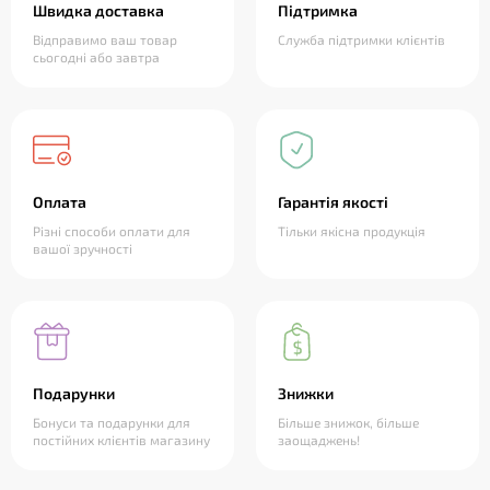
Швидка доставка
Підтримка
Відправимо ваш товар
Служба підтримки клієнтів
сьогодні або завтра
Оплата
Гарантія якості
Різні способи оплати для
Тільки якісна продукція
вашої зручності
Подарунки
Знижки
Бонуси та подарунки для
Більше знижок, більше
постійних клієнтів магазину
заощаджень!