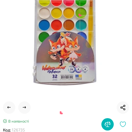
❤
❤
В наявності
Код:
126735