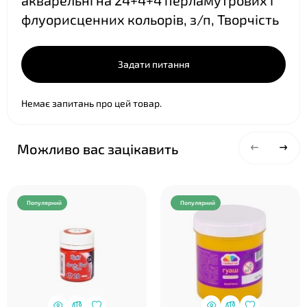
акварельні на 24+4+4 перламутрових і
флуорисценних кольорів, з/п, Творчість
Задати питання
❤
Немає запитань про цей товар.
Можливо вас зацікавить
Популярний
Популярний