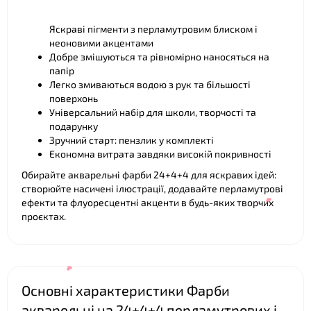
Яскраві пігменти з перламутровим блиском і
неоновими акцентами
Добре змішуються та рівномірно наносяться на
папір
Легко змиваються водою з рук та більшості
поверхонь
Універсальний набір для школи, творчості та
подарунку
❤
Зручний старт: пензлик у комплекті
Економна витрата завдяки високій покривності
Обирайте акварельні фарби 24+4+4 для яскравих ідей:
створюйте насичені ілюстрації, додавайте перламутрові
ефекти та флуоресцентні акценти в будь-яких творчих
проєктах.
Основні характеристики Фарби
акварельні на 24+4+4 перламутрових і