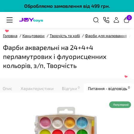
Обробляємо замовлення від 499 грн.
0
❤
Головна
Канцтовари
Творчість та хобі
Фарби для малювання
Ф
Фарби акварельні на 24+4+4
перламутрових і флуорисценних
кольорів, з/п, Творчість
0
0
Опис
Характеристики
Відгуки
Питання - відповідь
Популярний
❤