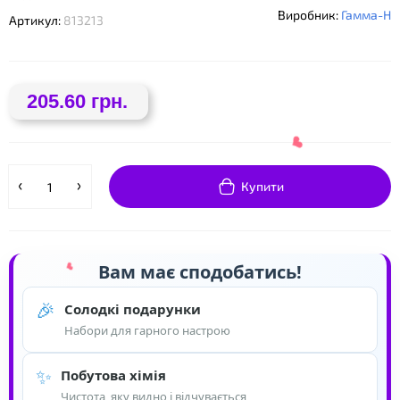
Виробник:
Гамма-Н
Артикул:
813213
205.60 грн.
❤
Купити
Вам має сподобатись!
🎉
Солодкі подарунки
Набори для гарного настрою
✨
Побутова хімія
Чистота, яку видно і відчувається