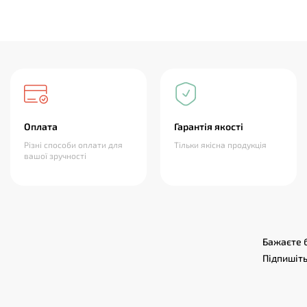
Оплата
Гарантія якості
Різні способи оплати для
Тільки якісна продукція
вашої зручності
Бажаєте б
Підпишіть