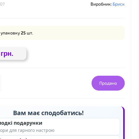
❤
107
Виробник:
Бриск
 упаковку
25
шт.
 грн.
Продано
Вам має сподобатись!
лодкі подарунки
ори для гарного настрою