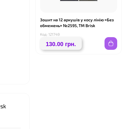
Зошит на 12 аркушів у косу лінію «Без
обмежень» №2595, ТМ Brisk
Код: 121749
130.00 грн.
isk