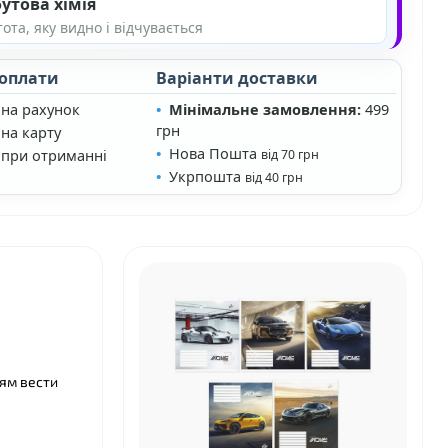
утова хімія
ота, яку видно і відчувається
 оплати
Варіанти доставки
 на рахунок
Мінімальне замовлення:
499
грн
на карту
Нова Пошта
 при отриманні
від 70 грн
Укрпошта
від 40 грн
тям вести