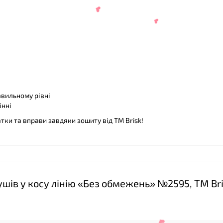
авильному рівні
інні
тки та вправи завдяки зошиту від ТМ Brisk!
❤
шів у косу лінію «Без обмежень» №2595, ТМ Br