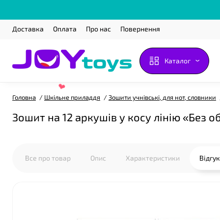
Доставка
Оплата
Про нас
Повернення
Каталог
❤
Головна
Шкільне приладдя
Зошити учнівські, для нот, словники
Зошит на 12 аркушів у косу лінію «Без 
Все про товар
Опис
Характеристики
Відгу