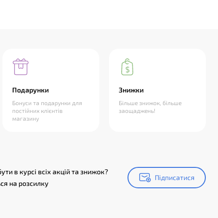
Подарунки
Знижки
Бонуси та подарунки для
Більше знижок, більше
постійних клієнтів
заощаджень!
магазину
ути в курсі всіх акцій та знижок?
Підписатися
Підписатися
ся на розсилку