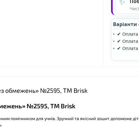
✨
Поб
Чист
❤
Варіанти
✔ Оплата
✔ Оплата 
✔ Оплата
❤
Без обмежень» №2595, ТМ Brisk
обмежень» №2595, ТМ Brisk
інним помічником для учнів. Зручний та якісний зошит допоможе ді
.