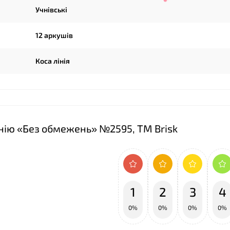
❤
Учнівські
12 аркушів
Коса лінія
лінію «Без обмежень» №2595, ТМ Brisk
1
2
3
4
0%
0%
0%
0%