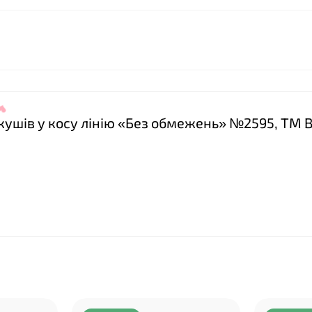
❤
ркушів у косу лінію «Без обмежень» №2595, ТМ B