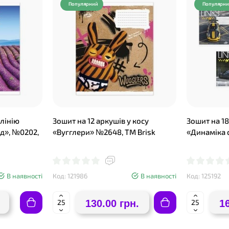
Популярний
Популярн
❤
 лінію
Зошит на 12 аркушів у косу
Зошит на 18
д», №0202,
«Вугглери» №2648, ТМ Brisk
«Динаміка 
В наявності
Код: 121986
В наявності
Код: 125192
130.00 грн.
1