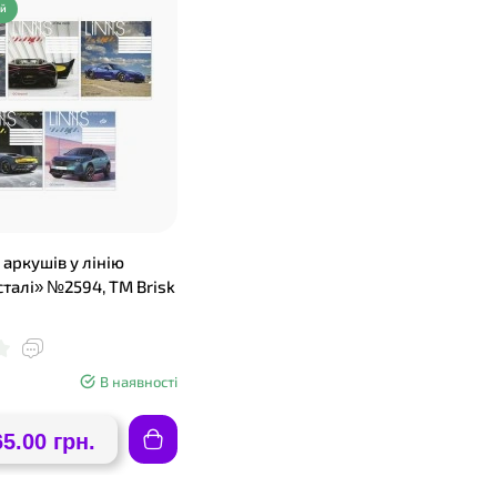
ий
 аркушів у лінію
сталі» №2594, ТМ Brisk
В наявності
65.00 грн.