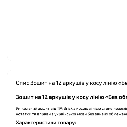
❤
❤
Опис Зошит на 12 аркушів у косу лінію «
Зошит на 12 аркушів у косу лінію «Без 
Унікальний зошит від ТМ Brisk з косою лінією стане незам
нотатки та вправи з української мови без зайвих обмежень
Характеристики товару: