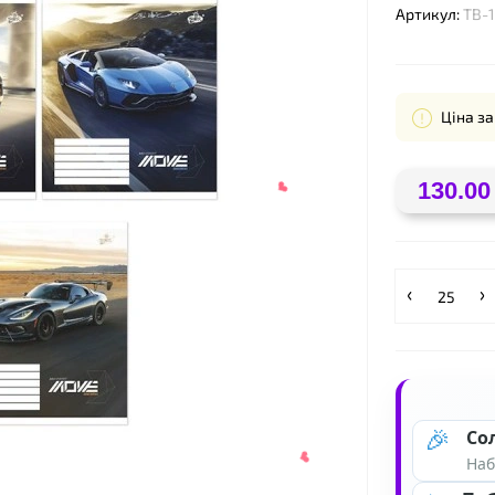
Артикул:
ТВ-
Ціна за
130.00
❤
🎉
Со
Наб