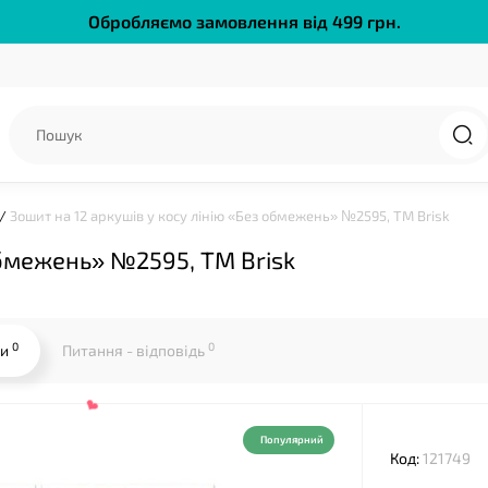
Обробляємо замовлення від 499 грн.
Зошит на 12 аркушів у косу лінію «Без обмежень» №2595, ТМ Brisk
обмежень» №2595, ТМ Brisk
❤
0
0
ки
Питання - відповідь
Популярний
Код:
121749