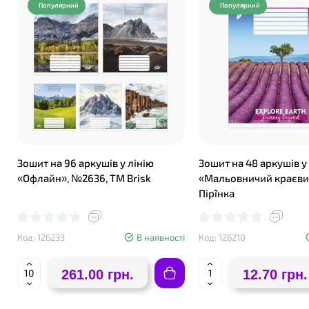
Популярний
Популярний
Зошит на 96 аркушів у лінію
Зошит на 48 аркушів у
«Офлайн», №2636, ТМ Brisk
«Мальовничий краєви
Пір`їнка
Код: 126233
В наявності
Код: 126210
261.00 грн.
12.70 грн.