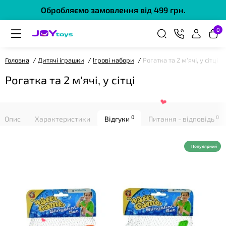
❤
Обробляємо замовлення від 499 грн.
0
Головна
Дитячі іграшки
Ігрові набори
Рогатка та 2 м'ячі, у сітці
Рогатка та 2 м'ячі, у сітці
0
0
Опис
Характеристики
Відгуки
Питання - відповідь
❤
Популярний
❤