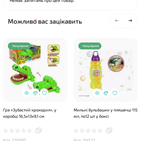
Немає запитань про цей товар.
Можливо вас зацікавить
Популярний
Популярний
❤
Гра «Зубастий крокодил», у
Мильні бульбашки у пляшечці 115
коробці 16,5х13х9,1 см
мл, по12 шт у боксі
Код: 120880
Код: 114523