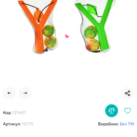
❤
❤
Код:
121497
Артикул:
YG17Y
Виробник:
Без ТМ