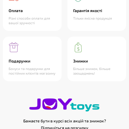
Оплата
Гарантія якості
Різні способи оплати для
Тільки якісна продукція
вашої зручності
Подарунки
Знижки
Бонуси та подарунки для
Більше знижок, більше
постійних клієнтів магазину
заощаджень!
Бажаєте бути в курсі всіх акцій та знижок?
Підпишіться на розсилку