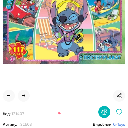
❤
Код:
121407
Артикул:
SC608
Виробник:
G-Toys