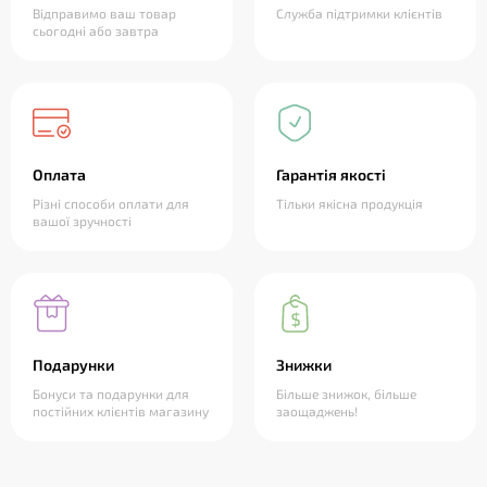
Відправимо ваш товар
Служба підтримки клієнтів
сьогодні або завтра
Оплата
Гарантія якості
Різні способи оплати для
Тільки якісна продукція
вашої зручності
Подарунки
Знижки
Бонуси та подарунки для
Більше знижок, більше
постійних клієнтів магазину
заощаджень!