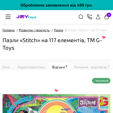
Обробляємо замовлення від 499 грн.
0
Головна
Розвиток і творчість
Пазли
Пазли «Stitch» на 117 елемент
❤
Пазли «Stitch» на 117 елементів, ТМ G-
Toys
0
0
Опис
Характеристики
Відгуки
Питання - відповідь
Популярний
❤