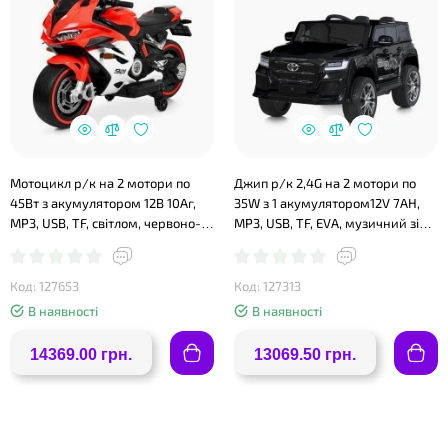
❤
Мотоцикл р/к на 2 мотори по
Джип р/к 2,4G на 2 мотори по
45Вт з акумулятором 12В 10Аг,
35W з 1 акумулятором12V 7AH,
MP3, USB, TF, світлом, червоно-
MP3, USB, TF, EVA, музичний зі
білий
світлом, чорний
Код: 127653
Код: 127313
В наявності
В наявності
14369.00 грн.
13069.50 грн.