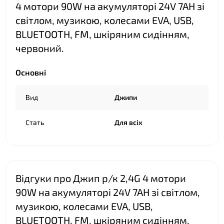
4 мотори 90W на акумуляторі 24V 7AH зі
❤
світлом, музикою, колесами EVA, USB,
BLUETOOTH, FM, шкіряним сидінням,
червоний.
Основні
Вид
Джипи
Стать
Для всіх
❤
Відгуки про Джип р/к 2,4G 4 мотори
90W на акумуляторі 24V 7AH зі світлом,
музикою, колесами EVA, USB,
BLUETOOTH, FM, шкіряним сидінням,