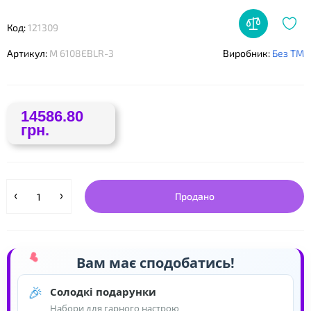
❤
Код:
121309
Артикул:
M 6108EBLR-3
Виробник:
Без ТМ
14586.80
грн.
Продано
Вам має сподобатись!
🎉
Солодкі подарунки
Набори для гарного настрою