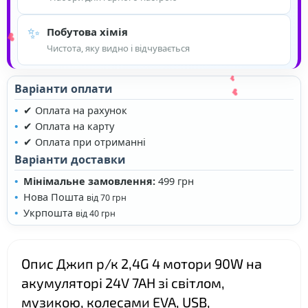
✨
Побутова хімія
Чистота, яку видно і відчувається
Варіанти оплати
✔ Оплата на рахунок
✔ Оплата на карту
❤
✔ Оплата при отриманні
Варіанти доставки
Мінімальне замовлення:
499 грн
❤
Нова Пошта
від 70 грн
Укрпошта
від 40 грн
Опис Джип р/к 2,4G 4 мотори 90W на
акумуляторі 24V 7AH зі світлом,
❤
музикою, колесами EVA, USB,