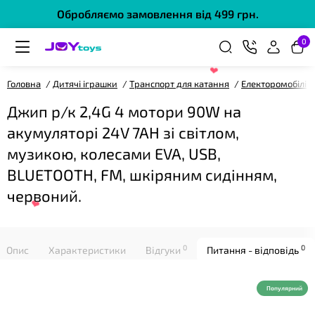
Обробляємо замовлення від 499 грн.
0
Головна
Дитячі іграшки
Транспорт для катання
Електоромобілі
Джип р/к 2,4G 4 мотори 90W на
❤
акумуляторі 24V 7AH зі світлом,
музикою, колесами EVA, USB,
BLUETOOTH, FM, шкіряним сидінням,
червоний.
0
0
Опис
Характеристики
Відгуки
Питання - відповідь
❤
Популярний