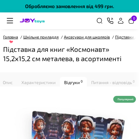
Обробляємо замовлення від 499 грн.
0
Головна
Шкільне приладдя
Аксесуари для школярів
Підставки д
❤
Підставка для книг «Космонавт»
15,2х15,2 см металева, в асортименті
0
0
Опис
Характеристики
Відгуки
Питання - відповідь
Популярний
❤