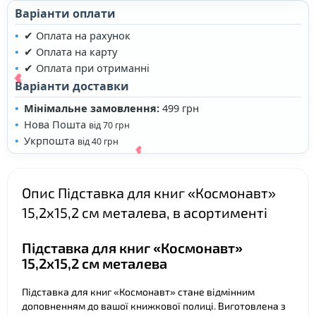
Варіанти оплати
✔ Оплата на рахунок
✔ Оплата на карту
✔ Оплата при отриманні
Варіанти доставки
❤
Мінімальне замовлення:
499 грн
Нова Пошта
від 70 грн
Укрпошта
від 40 грн
Опис Підставка для книг «Космонавт»
❤
15,2х15,2 см металева, в асортименті
Підставка для книг «Космонавт»
15,2х15,2 см металева
Підставка для книг «Космонавт» стане відмінним
доповненням до вашої книжкової полиці. Виготовлена з
❤