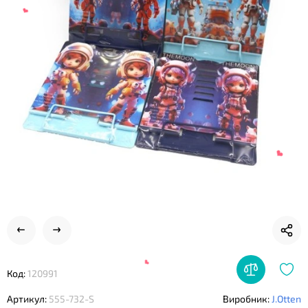
❤
Код:
120991
Артикул:
555-732-S
Виробник:
J.Otten