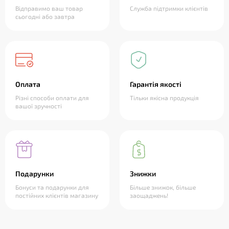
Відправимо ваш товар
Служба підтримки клієнтів
сьогодні або завтра
Оплата
Гарантія якості
Різні способи оплати для
Тільки якісна продукція
вашої зручності
Подарунки
Знижки
Бонуси та подарунки для
Більше знижок, більше
постійних клієнтів магазину
заощаджень!