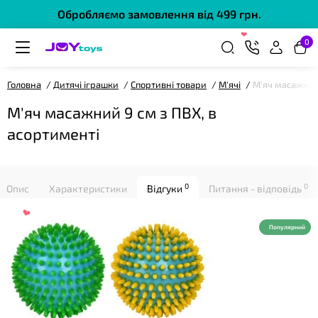
Обробляємо замовлення від 499 грн.
0
❤
Головна
Дитячі іграшки
Спортивні товари
М'ячі
М'яч масажний 
М'яч масажний 9 см з ПВХ, в
асортименті
0
0
Опис
Характеристики
Відгуки
Питання - відповідь
❤
Популярний