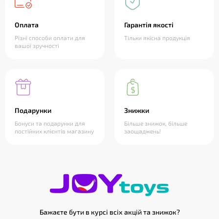
Оплата
Гарантія якості
Різні способи оплати для
Тільки якісна продукція
вашої зручності
Подарунки
Знижки
Бонуси та подарунки для
Більше знижок, більше
постійних клієнтів магазину
заощаджень!
Бажаєте бути в курсі всіх акцій та знижок?