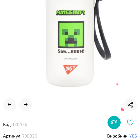
❤
❤
Код:
120436
Артикул:
708320
Виробник:
YES