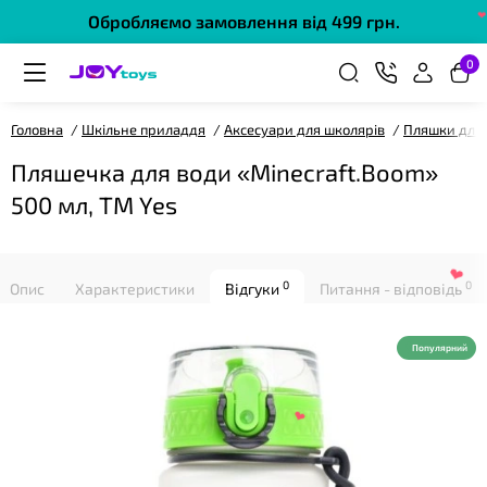
❤
Обробляємо замовлення від 499 грн.
0
Головна
Шкільне приладдя
Аксесуари для школярів
Пляшки для
Пляшечка для води «Minecraft.Boom»
500 мл, ТМ Yes
0
0
Опис
Характеристики
Відгуки
Питання - відповідь
Популярний