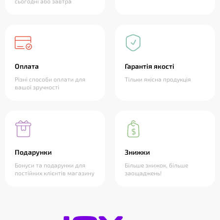
сьогодні або завтра
Оплата
Гарантія якості
Різні способи оплати для
Тільки якісна продукція
вашої зручності
Подарунки
Знижки
Бонуси та подарунки для
Більше знижок, більше
постійних клієнтів магазину
заощаджень!