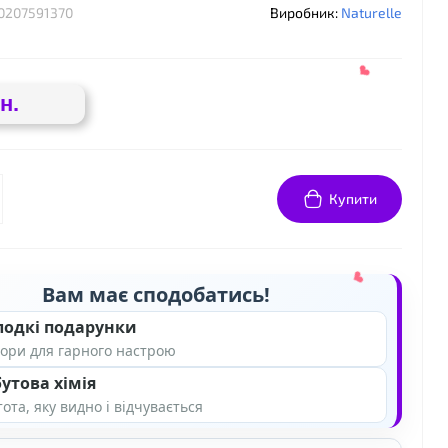
0207591370
Виробник:
Naturelle
н.
Купити
Вам має сподобатись!
❤
лодкі подарунки
ори для гарного настрою
❤
утова хімія
ота, яку видно і відчувається