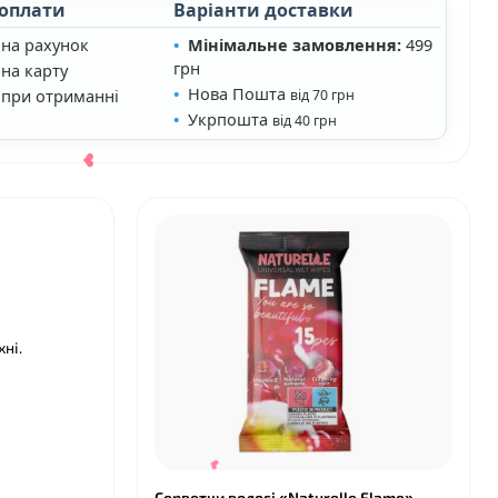
 оплати
Варіанти доставки
 на рахунок
Мінімальне замовлення:
499
грн
на карту
Нова Пошта
 при отриманні
від 70 грн
Укрпошта
❤
від 40 грн
ні.
Серветки вологі «Naturelle Flame»