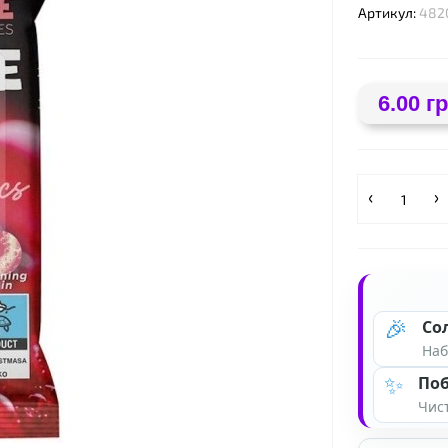
Артикул:
482
6.00 гр
🎉
Со
Наб
✨
Поб
Чист