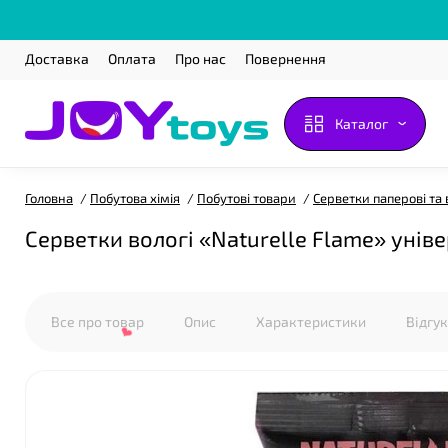
Доставка
Оплата
Про нас
Повернення
❤
Каталог
Головна
Побутова хімія
Побутові товари
Серветки паперові та 
Серветки вологі «Naturelle Flame» уніве
Все про товар
Опис
Характеристики
Відгу