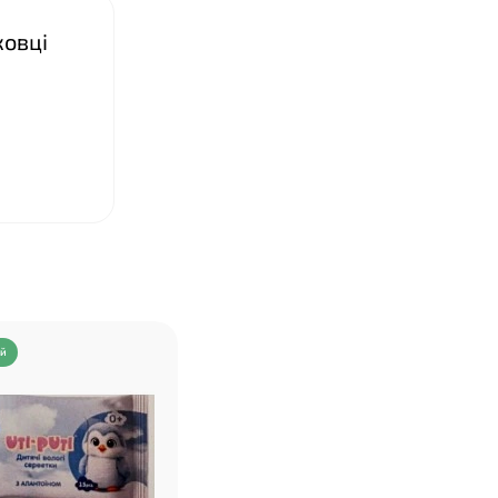
ковці
ий