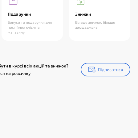
Подарунки
Знижки
Бонуси та подарунки для
Більше знижок, більше
постійних клієнтів
заощаджень!
магазину
ути в курсі всіх акцій та знижок?
Підписатися
Підписатися
ся на розсилку