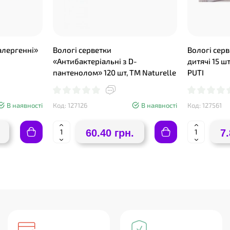
алергенні»
Вологі серветки
Вологі сер
«Антибактеріальні з D-
дитячі 15 ш
пантенолом» 120 шт, ТМ Naturelle
PUTI
В наявності
Код: 127126
В наявності
Код: 127561
60.40 грн.
7.