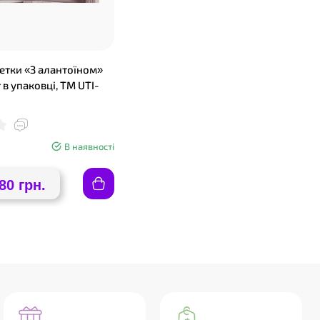
ветки «З алантоїном»
т в упаковці, ТМ UTI-
В наявності
80 грн.