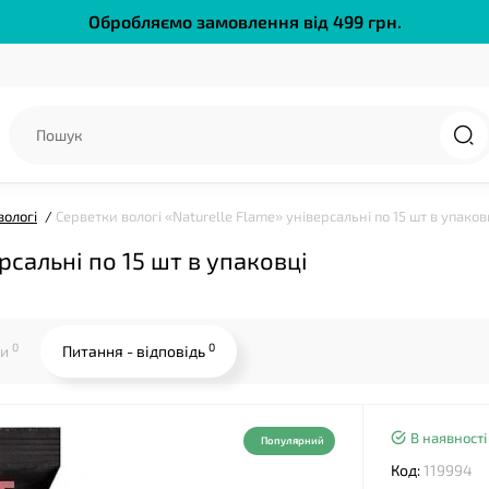
Обробляємо замовлення від 499 грн.
вологі
Серветки вологі «Naturelle Flame» універсальні по 15 шт в упаков
рсальні по 15 шт в упаковці
0
0
ки
Питання - відповідь
В наявності
❤
Популярний
Код:
119994