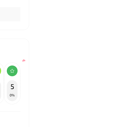
❤
5
0%