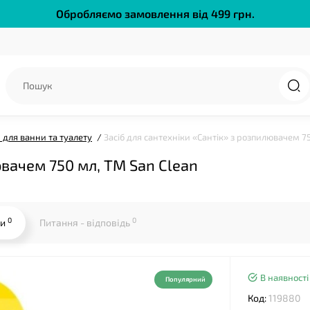
Обробляємо замовлення від 499 грн.
и для ванни та туалету
Засіб для сантехніки «Сантік» з розпилювачем 7
ювачем 750 мл, ТМ San Clean
0
0
ки
Питання - відповідь
В наявності
Популярний
Код:
119880