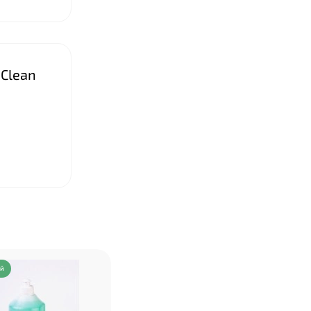
 Clean
❤
ий