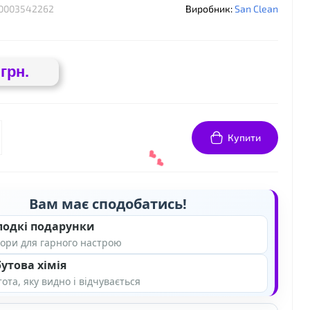
0003542262
Виробник:
San Clean
 грн.
Купити
Вам має сподобатись!
лодкі подарунки
ори для гарного настрою
утова хімія
ота, яку видно і відчувається