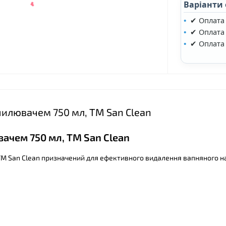
Варіанти
✔ Оплата
✔ Оплата 
✔ Оплата
зпилювачем 750 мл, ТМ San Clean
вачем 750 мл, ТМ San Clean
❤
 ТМ San Clean призначений для ефективного видалення вапняного н