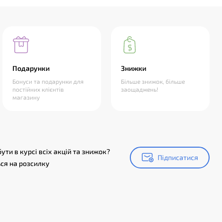
Подарунки
Знижки
Бонуси та подарунки для
Більше знижок, більше
постійних клієнтів
заощаджень!
магазину
ути в курсі всіх акцій та знижок?
Підписатися
Підписатися
ся на розсилку