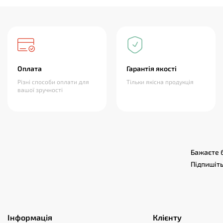
Оплата
Гарантія якості
Різні способи оплати для
Тільки якісна продукція
вашої зручності
Бажаєте б
Підпишіть
Інформація
Клієнту