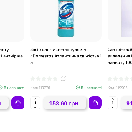
лету
Засіб для чищення туалету
Сантрі-зас
 і антиіржа
«Domestos Атлантична свіжість» 1
видалення 
л
нальоту 10
В наявності
Код: 119776
В наявності
Код: 119905
.
153.60 грн.
9