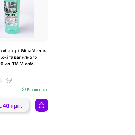
іб «Сантрі-МілаМ» для
іржі та вапняного
00 мл, ТМ МілаМ
В наявності
1.40 грн.