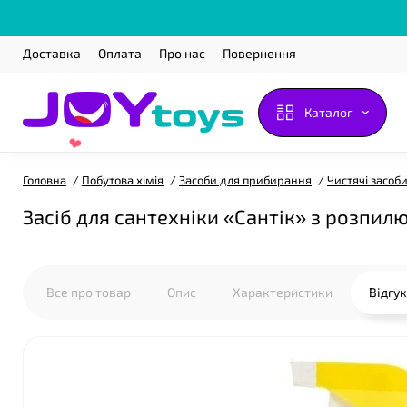
❤
Доставка
Оплата
Про нас
Повернення
Каталог
Головна
Побутова хімія
Засоби для прибирання
Чистячі засоб
Засіб для сантехніки «Сантік» з розпил
Все про товар
Опис
Характеристики
Відгу
❤