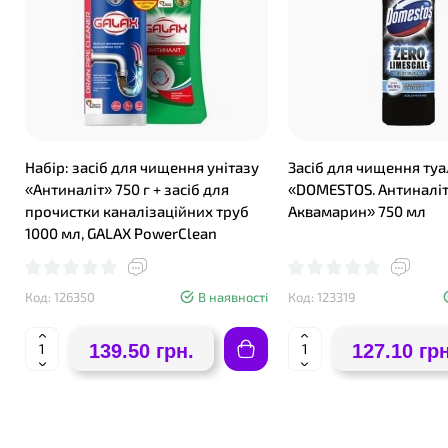
Набір: засіб для чищення унітазу
Засіб для чищення туа
«Антиналіт» 750 г + засіб для
«DOMESTOS. Антиналіт
прочистки каналізаційних труб
Аквамарин» 750 мл
1000 мл, GALAX PowerClean
Код: 126350
В наявності
Код: 123319
139.50 грн.
127.10 грн