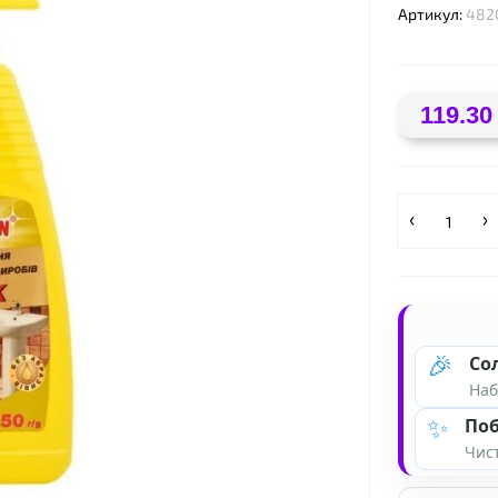
Артикул:
482
119.30
🎉
Со
Наб
✨
Поб
Чист