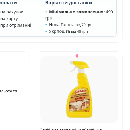
 оплати
Варіанти доставки
 на рахунок
Мінімальне замовлення:
499
❤
грн
на карту
Нова Пошта
 при отриманні
від 70 грн
Укрпошта
від 40 грн
❤
альоту та
Засіб для сантехніки «Сантік» з