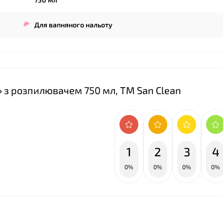
Для вапняного нальоту
к» з розпилювачем 750 мл, ТМ San Clean
1
2
3
4
0%
0%
0%
0%
❤