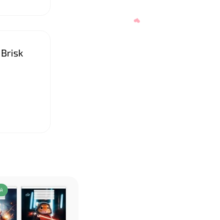
Brisk
❤
ий