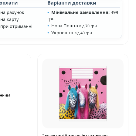
 оплати
Варіанти доставки
 на рахунок
Мінімальне замовлення:
499
грн
на карту
Нова Пошта
 при отриманні
від 70 грн
Укрпошта
від 40 грн
інним
Зошит на 48 аркушів у клітинку