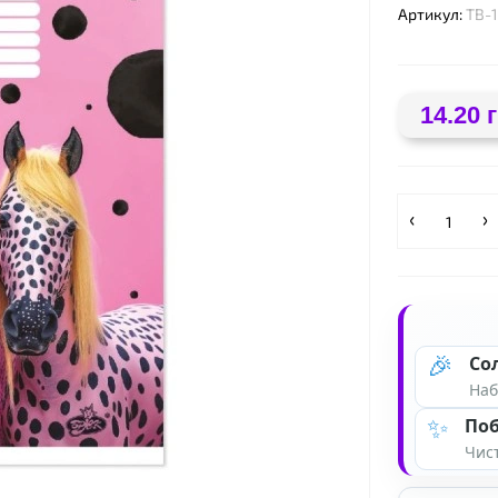
Артикул:
ТВ-
❤
14.20 
🎉
Со
❤
Наб
✨
Поб
Чист