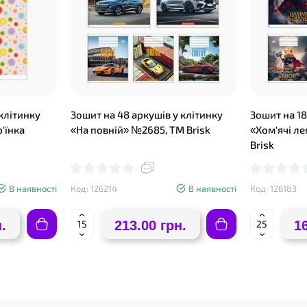
 клітинку
Зошит на 48 аркушів у клітинку
Зошит на 18
'їнка
«На повній» №2685, ТМ Brisk
«Хом'ячі л
Brisk
В наявності
Код: 126214
В наявності
Код: 126183
.
213.00 грн.
1