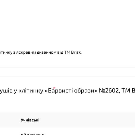
ітинку з яскравим дизайном від ТМ Brisk.
❤
шів у клітинку «Барвисті образи» №2602, ТМ B
Учнівські
48 аркушів