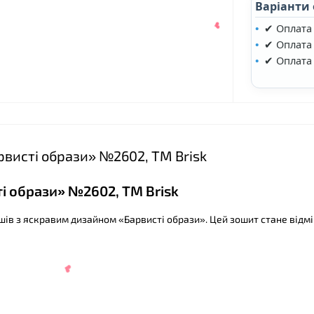
Варіанти
✔ Оплата
✔ Оплата 
✔ Оплата
рвисті образи» №2602, ТМ Brisk
ті образи» №2602, ТМ Brisk
ушів з яскравим дизайном «Барвисті образи». Цей зошит стане відм
❤