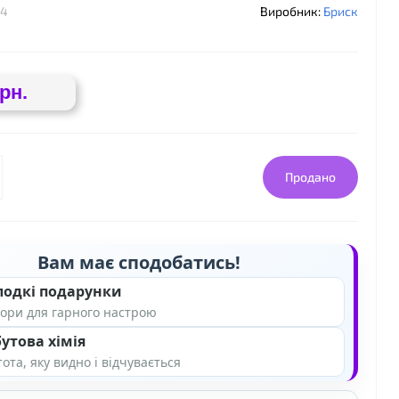
14
Виробник:
Бриск
грн.
Продано
Вам має сподобатись!
лодкі подарунки
ори для гарного настрою
утова хімія
ота, яку видно і відчувається