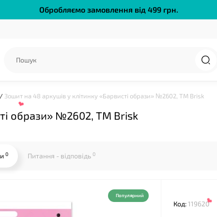
Обробляємо замовлення від 499 грн.
❤
Зошит на 48 аркушів у клітинку «Барвисті образи» №2602, ТМ Brisk
ті образи» №2602, ТМ Brisk
0
0
ки
Питання - відповідь
Популярний
Код:
119620