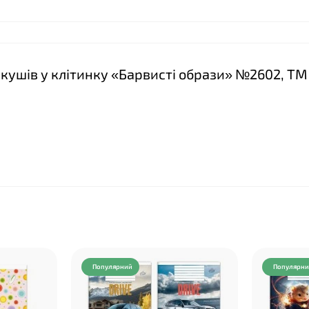
ркушів у клітинку «Барвисті образи» №2602, ТМ 
Популярний
Популярн