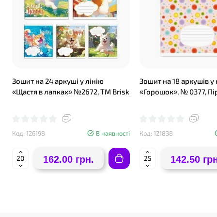
Зошит на 24 аркуші у лінію
Зошит на 18 аркушів у
«Щастя в лапках» №2672, ТМ Brisk
«Горошок», № 0377, Пір
Код: 126198
В наявності
Код: 121838
162.00 грн.
142.50 грн