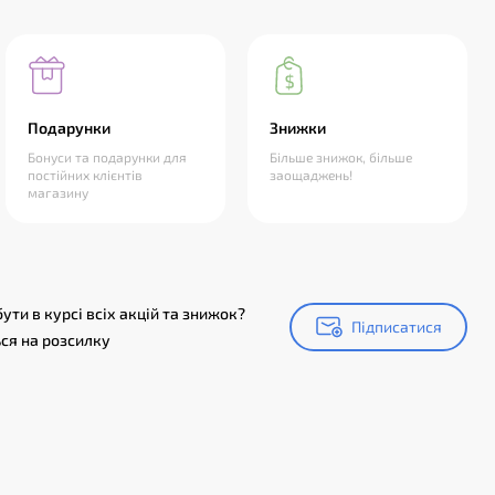
Подарунки
Знижки
Бонуси та подарунки для
Більше знижок, більше
постійних клієнтів
заощаджень!
магазину
ути в курсі всіх акцій та знижок?
Підписатися
Підписатися
ся на розсилку