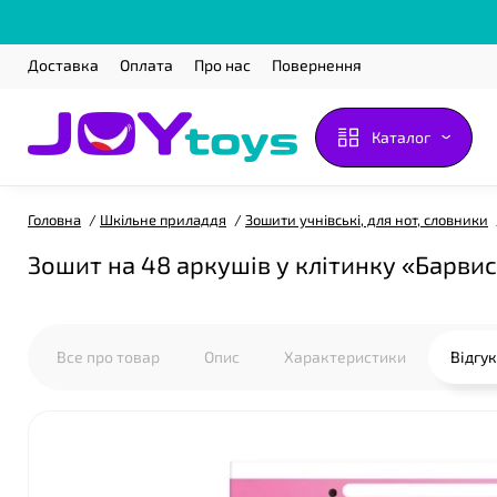
Доставка
Оплата
Про нас
Повернення
Каталог
Головна
Шкільне приладдя
Зошити учнівські, для нот, словники
Зошит на 48 аркушів у клітинку «Барвис
Все про товар
Опис
Характеристики
Відгу
❤