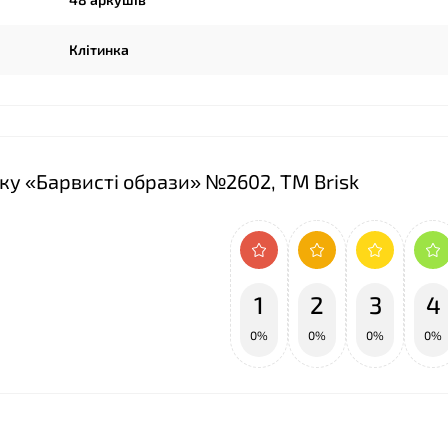
Клітинка
нку «Барвисті образи» №2602, ТМ Brisk
❤
1
2
3
4
0%
0%
0%
0%