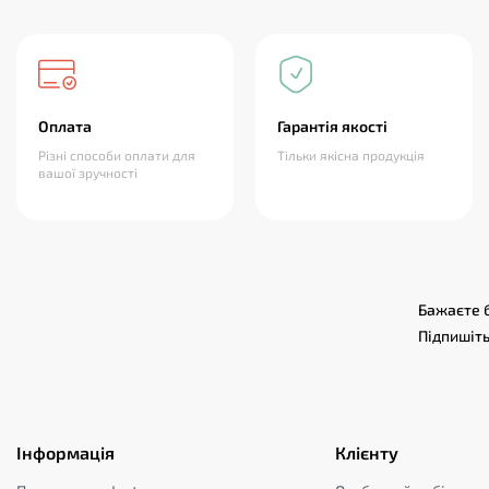
Оплата
Гарантія якості
Різні способи оплати для
Тільки якісна продукція
вашої зручності
Бажаєте б
Підпишіть
Інформація
Клієнту