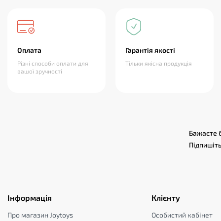
Оплата
Гарантія якості
Різні способи оплати для
Тільки якісна продукція
вашої зручності
Бажаєте б
Підпишіть
Інформація
Клієнту
Про магазин Joytoys
Особистий кабінет