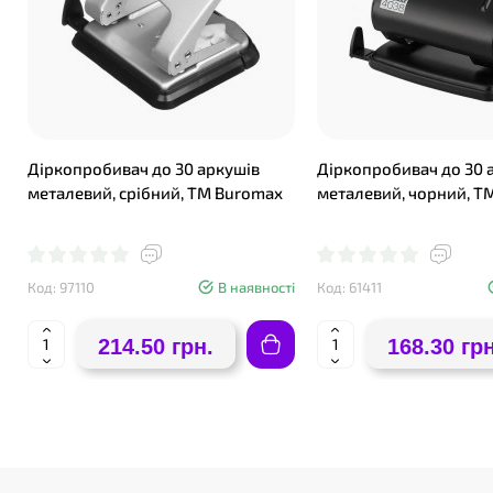
Діркопробивач до 30 аркушів
Діркопробивач до 30 
металевий, срібний, ТМ Buromax
металевий, чорний, Т
Код: 97110
В наявності
Код: 61411
214.50 грн.
168.30 грн