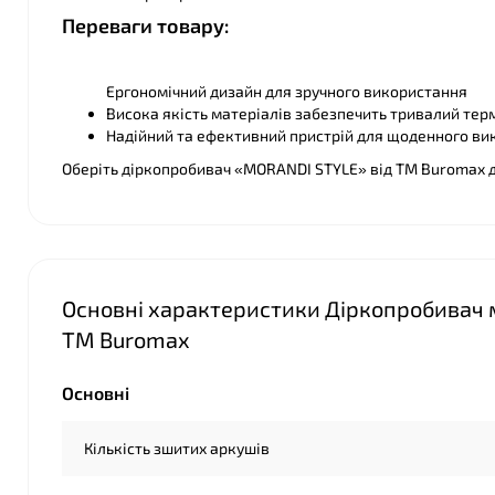
Переваги товару:
Ергономічний дизайн для зручного використання
Висока якість матеріалів забезпечить тривалий тер
Надійний та ефективний пристрій для щоденного ви
Оберіть діркопробивач «MORANDI STYLE» від TM Buromax д
Основні характеристики Діркопробивач 
TM Buromax
Основні
Кількість зшитих аркушів