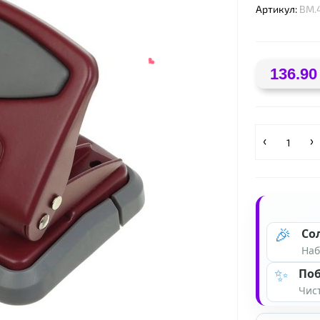
Артикул:
BM.
136.90
🎉
Со
Наб
❤
✨
Поб
Чист