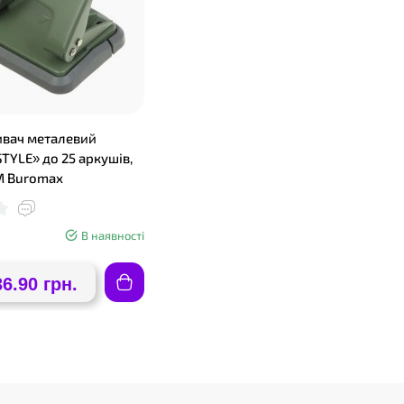
вач металевий
TYLE» до 25 аркушів,
М Buromax
В наявності
36.90 грн.