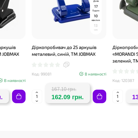
Днів
1
7
Годин
1
0
хвилин
1
2
сек
аркушів
Діркопробивач до 25 аркушів
Діркопроби
М JOBMAX
металевий, синій, ТМ JOBMAX
«MORANDI S
зелений, Т
Код: 99081
В наявності
В наявності
Код: 120387
167.10 грн.
.
162.09 грн.
1