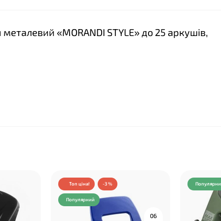
ч металевий «MORANDI STYLE» до 25 аркушів,
Топ ціна!
-3 %
Популярн
Популярний
0
6