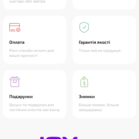
сьогодні або завтра
Оплата
Гарантія якості
Різні способи оплати для
Тільки якісна продукція
вашої зручності
Подарунки
Знижки
Бонуси та подарунки для
Більше знижок, більше
постійних клієнтів магазину
заощаджень!