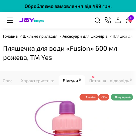
Обробляємо замовлення від 499 грн.
❤
0
Головна
Шкільне приладдя
Аксесуари для школярів
Пляшки для
Пляшечка для води «Fusion» 600 мл
рожева, ТМ Yes
0
0
Опис
Характеристики
Відгуки
Питання - відповідь
Топ ціна!
-3 %
Популярний
❤