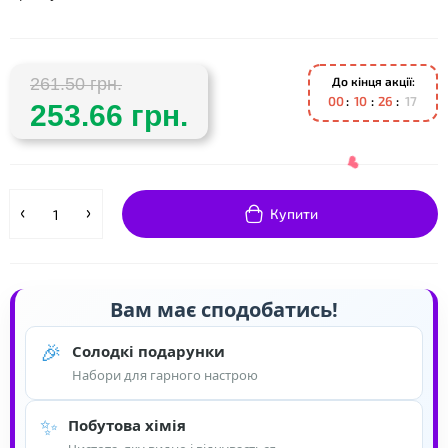
❤
До кінця акції:
261.50 грн.
0
0
1
0
2
6
1
6
253.66 грн.
Купити
Вам має сподобатись!
❤
🎉
Солодкі подарунки
Набори для гарного настрою
✨
Побутова хімія