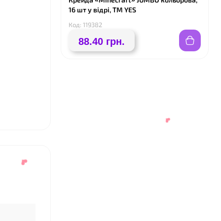
16 шт у відрі, ТМ YES
Код: 119382
88.40 грн.
❤