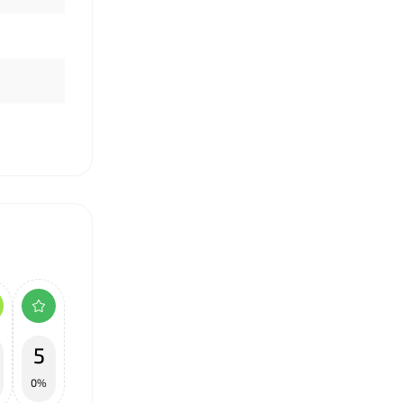
❤
❤
5
0%