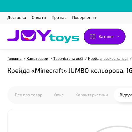
Доставка
Оплата
Про нас
Повернення
❤
Каталог
Головна
Канцтовари
Творчість та хобі
Крейда, воскові олівці
Крейда «Minecraft» JUMBO кольорова, 16 
Все про товар
Опис
Характеристики
Відгу