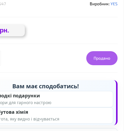
547
Виробник:
YES
грн.
Продано
Вам має сподобатись!
❤
лодкі подарунки
ори для гарного настрою
утова хімія
ота, яку видно і відчувається