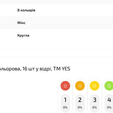
8 кольорів
Мікс
Кругла
❤
ьорова, 16 шт у відрі, ТМ YES
1
2
3
4
0%
0%
0%
0%