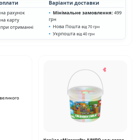
 оплати
Варіанти доставки
 на рахунок
Мінімальне замовлення:
499
грн
на карту
Нова Пошта
 при отриманні
від 70 грн
Укрпошта
від 40 грн
 великого
Крейда «Minecraft» JUMBO кольорова,