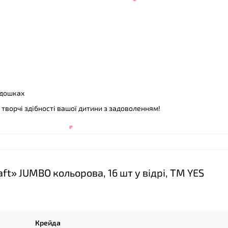
❤
❤
 дошках
творчі здібності вашої дитини з задоволенням!
t» JUMBO кольорова, 16 шт у відрі, ТМ YES
❤
Крейда