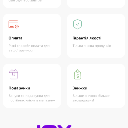
сьогодні або завтра
Оплата
Гарантія якості
Різні способи оплати для
Тільки якісна продукція
вашої зручності
Подарунки
Знижки
Бонуси та подарунки для
Більше знижок, більше
постійних клієнтів магазину
заощаджень!