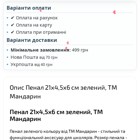
Варіанти оплати
✔ Оплата на рахунок
✔ Оплата на карту
✔ Оплата при отриманні
Варіанти доставки
Мінімальне замовлення:
499 грн
Нова Пошта
від 70 грн
Укрпошта
від 40 грн
❤
Опис Пенал 21х4,5х6 см зелений, ТМ
Мандарин
❤
Пенал 21х4,5х6 см зелений, ТМ
❤
Мандарин
❤
Пенал зеленого кольору від ТМ Мандарин - стильний та
функціональний аксесуар для школярів. Розмір пенала -