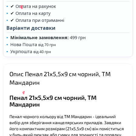
✔ Оплата на рахунок
✔ Оплата на карту
✔ Оплата при отриманні
Варіанти доставки
Мінімальне замовлення:
499 грн
Нова Пошта
від 70 грн
Укрпошта
від 40 грн
Опис Пенал 21х5,5х9 см чорний, ТМ
Мандарин
❤
Пенал 21х5,5х9 см чорний, ТМ
Мандарин
Пенал чорного кольору від ТМ Мандарин - ідеальний
вибір для зберігання канцелярських приладів. Завдяки
його компактним розмірам (21х5,5х9 см) він поміститься
у будь-який рюкзак або сумку для зручності та порядку.