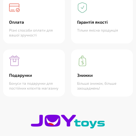
Оплата
Гарантія якості
Різні способи оплати для
Тільки якісна продукція
вашої зручності
Подарунки
Знижки
Бонуси та подарунки для
Більше знижок, більше
постійних клієнтів магазину
заощаджень!