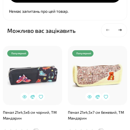
Немає запитань про цей товар.
❤
Можливо вас зацікавить
Популярний
Популярний
Пенал 21х4,5х6 см чорний, ТМ
Пенал 21х4,5х7 см бежевий, ТМ
Мандарин
Мандарин