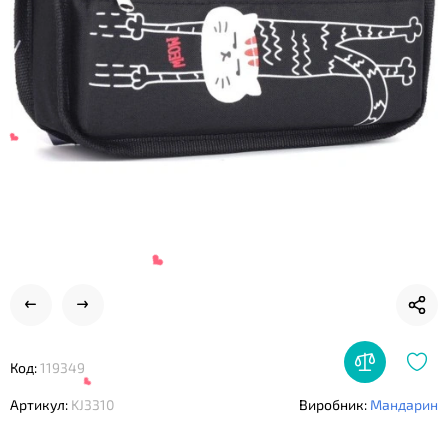
❤
Код:
119349
Артикул:
KJ3310
Виробник:
Мандарин
❤
❤