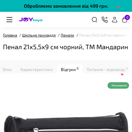
Обробляємо замовлення від 499 грн.
❤
0
Головна
Шкільне приладдя
Пенали
Пенал 21х5,5х9 см чорний, 
Пенал 21х5,5х9 см чорний, ТМ Мандарин
0
0
Опис
Характеристики
Відгуки
Питання - відповідь
❤
Популярний