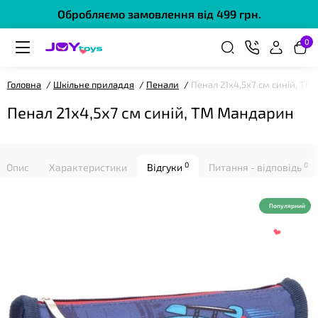
Обробляємо замовлення від 499 грн.
0
❤
Головна
Шкільне приладдя
Пенали
Пенал 21х4,5х7 см синій, Т
Пенал 21х4,5х7 см синій, ТМ Мандарин
0
0
Опис
Характеристики
Відгуки
Питання - відповідь
❤
Популярний