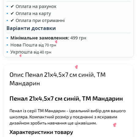
✔ Оплата на рахунок
✔ Оплата на карту
✔ Оплата при отриманні
❤
Варіанти доставки
Мінімальне замовлення:
499 грн
Нова Пошта
від 70 грн
Укрпошта
від 40 грн
Опис Пенал 21х4,5х7 см синій, ТМ
Мандарин
Пенал 21х4,5х7 см синій, ТМ Мандарин
Пенал із серії ТМ Мандарин - ідеальний вибір для вашого
❤
школяра. Компактний розмір у поєднанні з яскравим
дизайном зробить навчання ще цікавішим.
❤
Характеристики товару
❤