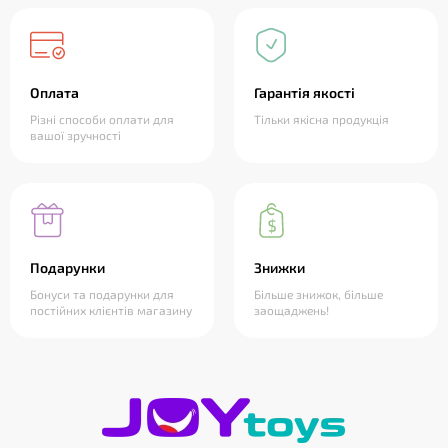
Оплата
Гарантія якості
Різні способи оплати для
Тільки якісна продукція
вашої зручності
Подарунки
Знижки
Бонуси та подарунки для
Більше знижок, більше
постійних клієнтів магазину
заощаджень!