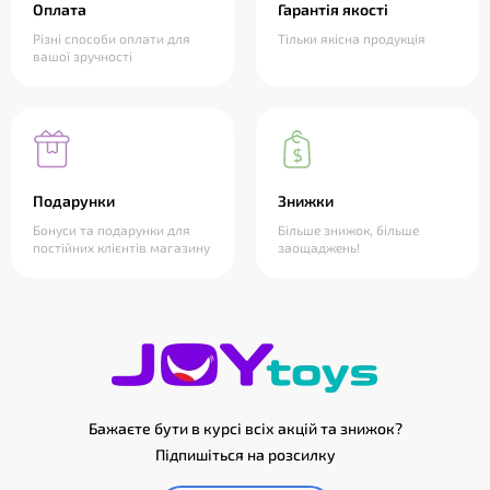
Оплата
Гарантія якості
Різні способи оплати для
Тільки якісна продукція
вашої зручності
Подарунки
Знижки
Бонуси та подарунки для
Більше знижок, більше
постійних клієнтів магазину
заощаджень!
Бажаєте бути в курсі всіх акцій та знижок?
Підпишіться на розсилку