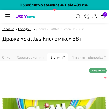
Обробляємо замовлення від 499 грн.
0
❤
Головна
Солодощі
Драже «Skittles Кисломікс» 38 г
Драже «Skittles Кисломікс» 38 г
❤
0
0
Опис
Характеристики
Відгуки
Питання - відповідь
Популярний