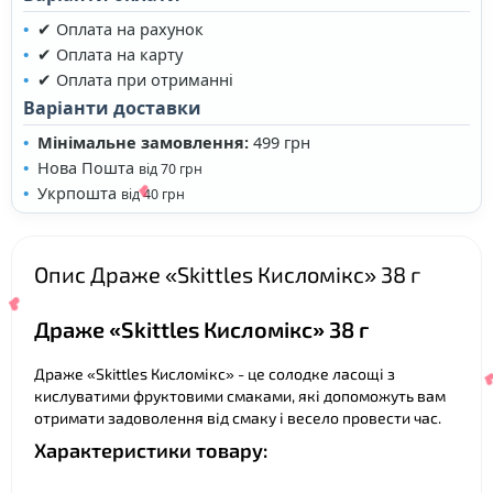
✔ Оплата на рахунок
✔ Оплата на карту
❤
✔ Оплата при отриманні
Варіанти доставки
Мінімальне замовлення:
499 грн
❤
Нова Пошта
від 70 грн
Укрпошта
від 40 грн
Опис Драже «Skittles Кисломікс» 38 г
Драже «Skittles Кисломікс» 38 г
Драже «Skittles Кисломікс» - це солодке ласощі з
❤
кислуватими фруктовими смаками, які допоможуть вам
отримати задоволення від смаку і весело провести час.
Характеристики товару: