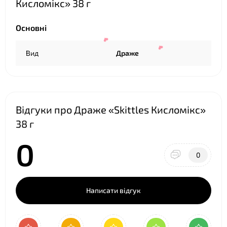
Кисломікс» 38 г
Основні
❤
Вид
Драже
Відгуки про Драже «Skittles Кисломікс»
38 г
0
❤
0
❤
Написати відгук