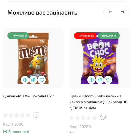
Можливо вас зацікавить
Популярний
Хіт продажу
Популярний
Драже «M&M» шоколад 82 г
Кранч «Boom Chok» кульки з
какао в молочному шоколаді 30
г, ТМ Міленіум
Код: 119308
Код: 120288
В наявності