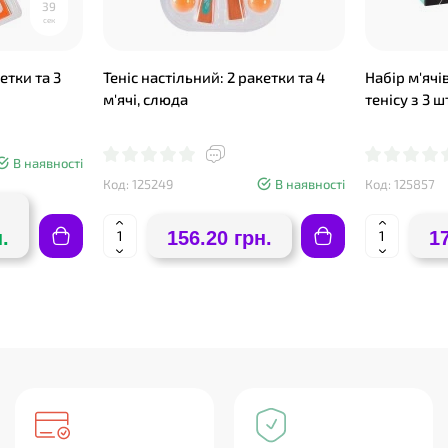
3
8
сек
етки та 3
Теніс настільний: 2 ракетки та 4
Набір м'ячі
м'ячі, слюда
тенісу з 3 
В наявності
Код: 125249
В наявності
Код: 125857
.
156.20 грн.
1