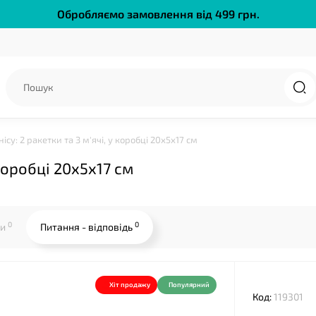
Обробляємо замовлення від 499 грн.
нісу: 2 ракетки та 3 м'ячі, у коробці 20х5х17 см
 коробці 20х5х17 см
0
0
ки
Питання - відповідь
Хіт продажу
Популярний
Код:
119301