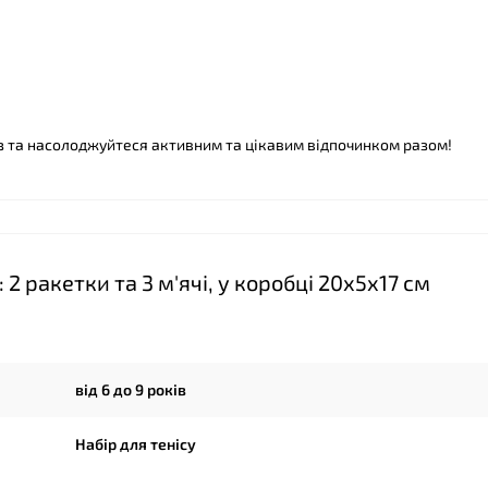
аз та насолоджуйтеся активним та цікавим відпочинком разом!
2 ракетки та 3 м'ячі, у коробці 20х5х17 см
❤
від 6 до 9 років
Набір для тенісу