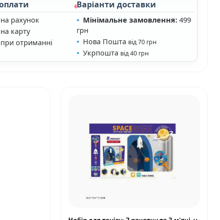
 оплати
Варіанти доставки
 на рахунок
Мінімальне замовлення:
499
грн
на карту
Нова Пошта
 при отриманні
від 70 грн
Укрпошта
від 40 грн
❤
❤
Набір для тенісу: 2 ракетки та 3 м'ячі, у