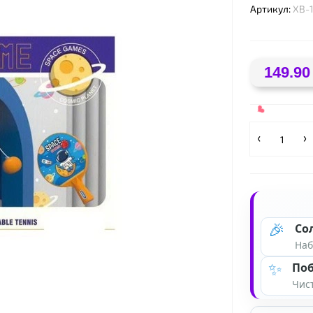
Артикул:
XB-
149.90
🎉
Со
Наб
✨
Поб
Чист