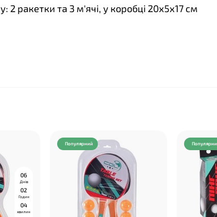
у: 2 ракетки та 3 м'ячі, у коробці 20х5х17 см
Популярний
Популярн
0
6
Днів
0
2
Годин
0
4
хвилин