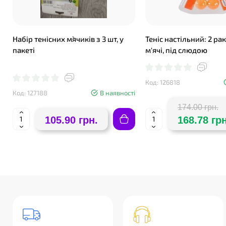
Набір тенісних м`ячиків з 3 шт, у
Теніс настільний: 2 рак
пакеті
м'ячі, під слюдою
Код: 126818
Код: 127188
В наявності
174.00 грн.
105.90 грн.
168.78 грн