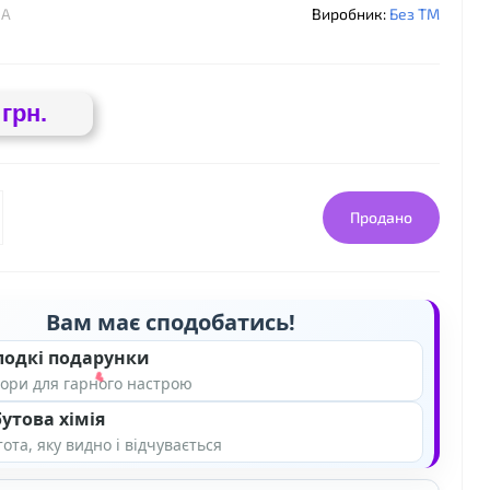
1A
Виробник:
Без ТМ
 грн.
❤
Продано
Вам має сподобатись!
❤
лодкі подарунки
ори для гарного настрою
утова хімія
ота, яку видно і відчувається