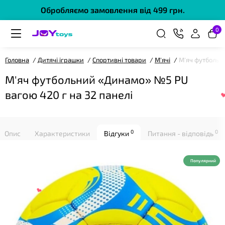
❤
Обробляємо замовлення від 499 грн.
0
Головна
Дитячі іграшки
Спортивні товари
М'ячі
М'яч футбольн
М'яч футбольний «Динамо» №5 PU
вагою 420 г на 32 панелі
❤
0
0
Опис
Характеристики
Відгуки
Питання - відповідь
Популярний