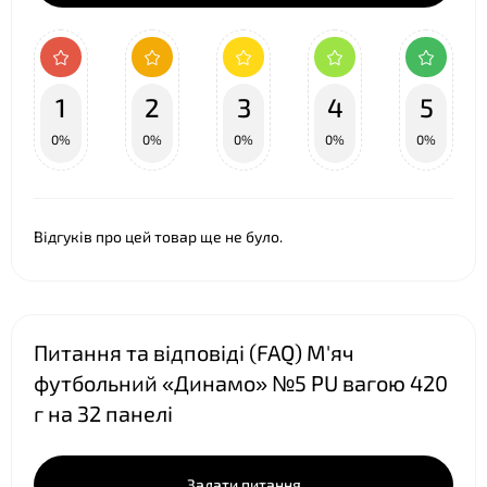
1
2
3
4
5
0%
0%
0%
0%
0%
Відгуків про цей товар ще не було.
Питання та відповіді (FAQ) М'яч
футбольний «Динамо» №5 PU вагою 420
г на 32 панелі
Задати питання