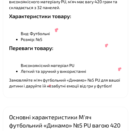
високоякісного матеріалу PU, м'яч має вагу 420 грам та
складається з 32 панелей.
Характеристики товару:
Вид: Футбольні
Розмір: №5
Переваги товару:
Високоякісний матеріал PU
❤
Легкий та зручний у використанні
Замовляйте м'яч футбольний «Динамо» №5 PU для вашої
дитини і даруйте їй незабутні емоції від гри у футбол!
❤
❤
Основні характеристики М'яч
❤
футбольний «Динамо» №5 PU вагою 420