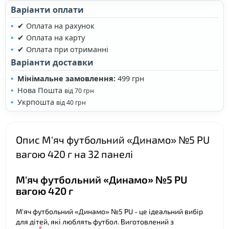
Варіанти оплати
✔ Оплата на рахунок
✔ Оплата на карту
✔ Оплата при отриманні
Варіанти доставки
❤
Мінімальне замовлення:
499 грн
Нова Пошта
від 70 грн
❤
Укрпошта
від 40 грн
Опис М'яч футбольний «Динамо» №5 PU
вагою 420 г на 32 панелі
М'яч футбольний «Динамо» №5 PU
вагою 420 г
М'яч футбольний «Динамо» №5 PU - це ідеальний вибір
для дітей, які люблять футбол. Виготовлений з