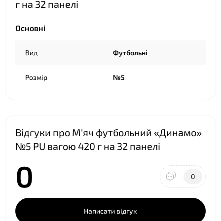
г на 32 панелі
Основні
❤
Вид
Футбольні
Розмір
№5
Відгуки про М'яч футбольний «Динамо»
№5 PU вагою 420 г на 32 панелі
0
0
Написати відгук