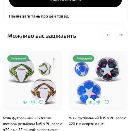
Немає запитань про цей товар.
Можливо вас зацікавить
Популярний
Популярний
М'яч футбольний «Extreme
М'яч футбольний №5 з PU вагою
motion» розміром №5 з PU вагою
420 г, в асортименті
420 г на 32 панелі, в асортименті,