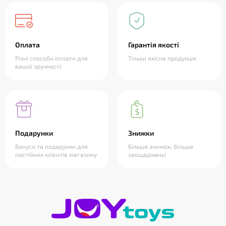
Оплата
Гарантія якості
Різні способи оплати для
Тільки якісна продукція
вашої зручності
Подарунки
Знижки
Бонуси та подарунки для
Більше знижок, більше
постійних клієнтів магазину
заощаджень!