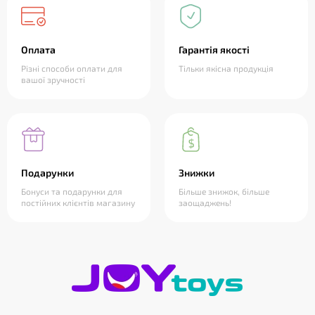
Оплата
Гарантія якості
Різні способи оплати для
Тільки якісна продукція
вашої зручності
Подарунки
Знижки
Бонуси та подарунки для
Більше знижок, більше
постійних клієнтів магазину
заощаджень!