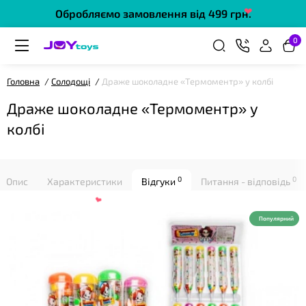
Обробляємо замовлення від 499 грн.
❤
0
Головна
Солодощі
Драже шоколадне «Термоментр» у колбі
Драже шоколадне «Термоментр» у
колбі
❤
0
0
Опис
Характеристики
Відгуки
Питання - відповідь
Популярний